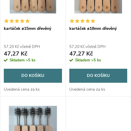
n
i
í
s
p
kartáček ø15mm dřevěný
kartáček ø18mm dřevěný
p
r
57,20 Kč včetně DPH
57,20 Kč včetně DPH
r
47,27 Kč
47,27 Kč
o
Skladem
>5 ks
Skladem
>5 ks
o
d
DO KOŠÍKU
DO KOŠÍKU
d
u
Uvedená cena za ks
Uvedená cena za ks
u
k
k
t
t