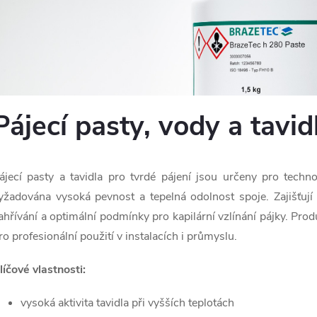
Pájecí pasty, vody a tavid
ájecí pasty a tavidla pro tvrdé pájení jsou určeny pro techn
yžadována vysoká pevnost a tepelná odolnost spoje. Zajišťují
ahřívání a optimální podmínky pro kapilární vzlínání pájky. Pro
ro profesionální použití v instalacích i průmyslu.
líčové vlastnosti:
vysoká aktivita tavidla při vyšších teplotách