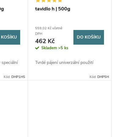
0g
tavidlo h | 500g
559,02 Kč včetně
DPH
 KOŠÍKU
DO KOŠÍKU
462 Kč
Skladem
>5 ks
 speciální
Tvrdé pájení univerzální použití
Kód:
DHP1HS
Kód:
DHP5H