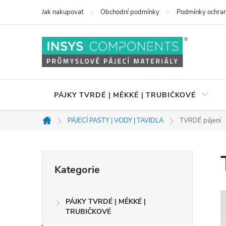
Přejít
Jak nakupovat
Obchodní podmínky
Podmínky ochran
na
obsah
PÁJKY TVRDÉ | MĚKKÉ | TRUBIČKOVÉ
PÁJECÍ PASTY | VODY | TAVIDLA
TVRDÉ pájení
Domů
P
Přeskočit
Kategorie
kategorie
o
PÁJKY TVRDÉ | MĚKKÉ |
s
TRUBIČKOVÉ