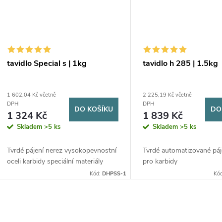
tavidlo Special s | 1kg
tavidlo h 285 | 1.5kg
1 602,04 Kč včetně
2 225,19 Kč včetně
DPH
DPH
DO KOŠÍKU
DO
1 324 Kč
1 839 Kč
Skladem
>5 ks
Skladem
>5 ks
Tvrdé pájení nerez vysokopevnostní
Tvrdé automatizované páje
oceli karbidy speciální materiály
pro karbidy
Kód:
DHPSS-1
Kó
O