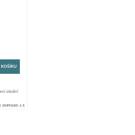
 KOŠÍKU
ní ideální
d:
DHPH285-1.5