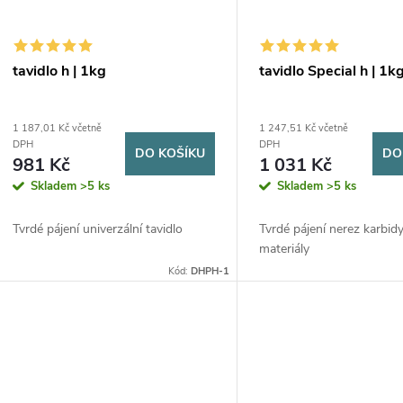
tavidlo h | 1kg
tavidlo Special h | 1k
1 187,01 Kč včetně
1 247,51 Kč včetně
DPH
DPH
DO KOŠÍKU
DO
981 Kč
1 031 Kč
Skladem
>5 ks
Skladem
>5 ks
Tvrdé pájení univerzální tavidlo
Tvrdé pájení nerez karbidy
materiály
Kód:
DHPH-1