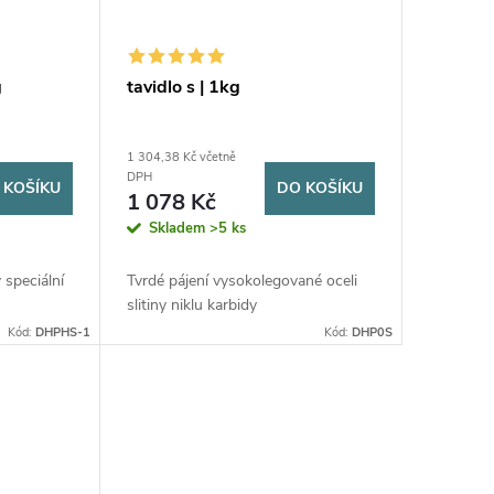
g
tavidlo s | 1kg
1 304,38 Kč včetně
DPH
 KOŠÍKU
DO KOŠÍKU
1 078 Kč
Skladem
>5 ks
 speciální
Tvrdé pájení vysokolegované oceli
slitiny niklu karbidy
Kód:
DHPHS-1
Kód:
DHP0S