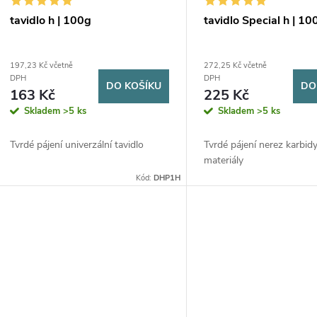
p
d
tavidlo h | 100g
tavidlo Special h | 10
r
u
197,23 Kč včetně
272,25 Kč včetně
DPH
DPH
DO KOŠÍKU
DO
o
k
163 Kč
225 Kč
Skladem
>5 ks
Skladem
>5 ks
d
t
Tvrdé pájení univerzální tavidlo
Tvrdé pájení nerez karbidy
u
ů
materiály
Kód:
DHP1H
k
t
ů