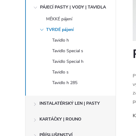
t
PÁJECÍ PASTY | VODY | TAVIDLA
r
MĚKKÉ pájení
TVRDÉ pájení
a
Tavidlo h
n
Tavidlo Special s
Tavidlo Special h
n
Tavidlo s
P
í
Tavidlo h 285
v
z
p
p
INSTALATÉRSKÝ LEN | PASTY
a
K
KARTÁČKY | ROUNO
n
PŘÍSLUŠENSTVÍ