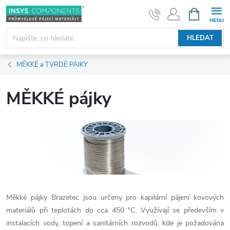
Přejít
NÁKUPNÍ
KOŠÍK
na
obsah
HLEDAT
MĚKKÉ a TVRDÉ PÁJKY
MĚKKÉ pájky
Měkké pájky Brazetec jsou určeny pro kapilární pájení kovových
materiálů při teplotách do cca 450 °C. Využívají se především v
instalacích vody, topení a sanitárních rozvodů, kde je požadována