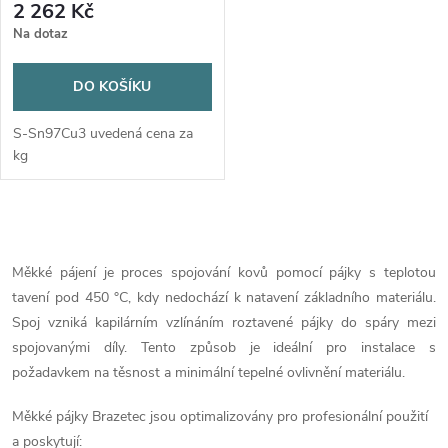
2 262 Kč
Na dotaz
DO KOŠÍKU
S-Sn97Cu3 uvedená cena za
kg
O
v
Měkké pájení je proces spojování kovů pomocí pájky s teplotou
tavení pod 450 °C, kdy nedochází k natavení základního materiálu.
l
Spoj vzniká kapilárním vzlínáním roztavené pájky do spáry mezi
á
spojovanými díly. Tento způsob je ideální pro instalace s
požadavkem na těsnost a minimální tepelné ovlivnění materiálu.
d
Měkké pájky
Brazetec
jsou optimalizovány pro profesionální použití
a
a poskytují: