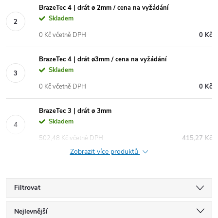
BrazeTec 4 | drát ø 2mm / cena na vyžádání
Skladem
0 Kč včetně DPH
0 Kč
BrazeTec 4 | drát ø3mm / cena na vyžádání
Skladem
0 Kč včetně DPH
0 Kč
BrazeTec 3 | drát ø 3mm
Skladem
502,48 Kč včetně DPH
415,27 Kč
Zobrazit více produktů
Filtrovat
Ř
Nejlevnější