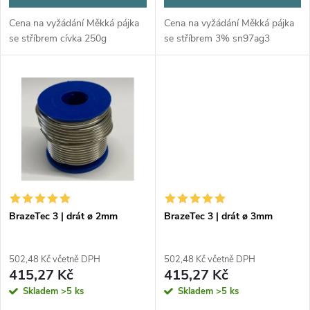
d
u
Cena na vyžádání Měkká pájka
Cena na vyžádání Měkká pájka
u
se stříbrem cívka 250g
se stříbrem 3% sn97ag3
k
k
t
t
ů
ů
BrazeTec 3 | drát ø 2mm
BrazeTec 3 | drát ø 3mm
502,48 Kč včetně DPH
502,48 Kč včetně DPH
415,27 Kč
415,27 Kč
Skladem
>5 ks
Skladem
>5 ks