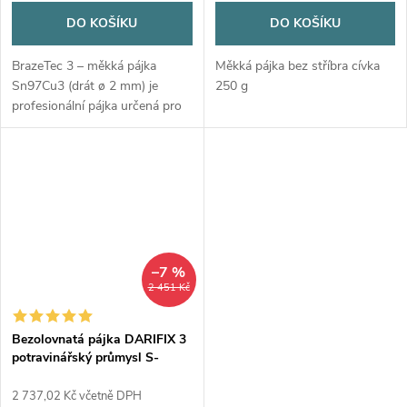
DO KOŠÍKU
DO KOŠÍKU
BrazeTec 3 – měkká pájka
Měkká pájka bez stříbra cívka
Sn97Cu3 (drát ø 2 mm) je
250 g
profesionální pájka určená pro
měděné, mosazné a bronzové
spoje. Nabízí vysokou pevnost,
čistý spoj a výbornou
zatekatelnost...
–7 %
2 451 Kč
Bezolovnatá pájka DARIFIX 3
potravinářský průmysl S-
Sn97Cu3
2 737,02 Kč včetně DPH