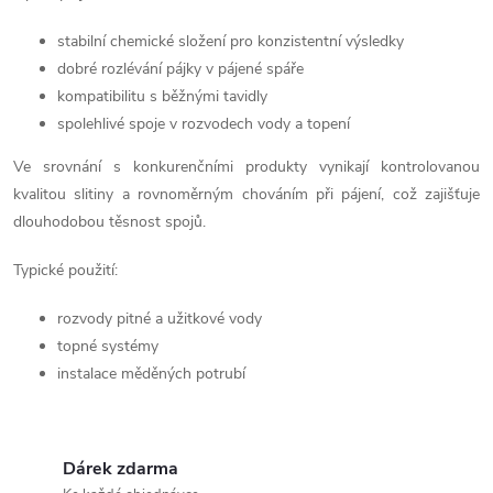
c
stabilní chemické složení pro konzistentní výsledky
í
dobré rozlévání pájky v pájené spáře
kompatibilitu s běžnými tavidly
p
spolehlivé spoje v rozvodech vody a topení
r
Ve srovnání s konkurenčními produkty vynikají kontrolovanou
kvalitou slitiny a rovnoměrným chováním při pájení, což zajišťuje
v
dlouhodobou těsnost spojů.
k
Typické použití:
y
rozvody pitné a užitkové vody
v
topné systémy
ý
instalace měděných potrubí
p
i
Dárek zdarma