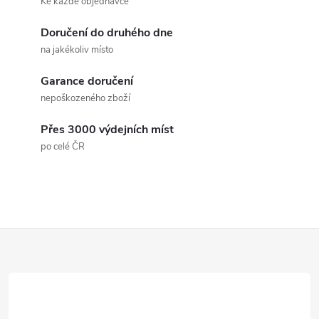
Ke každé objednávce
s
Doručení do druhého dne
u
na jakékoliv místo
Garance doručení
nepoškozeného zboží
Přes 3000 výdejních míst
po celé ČR
Z
á
p