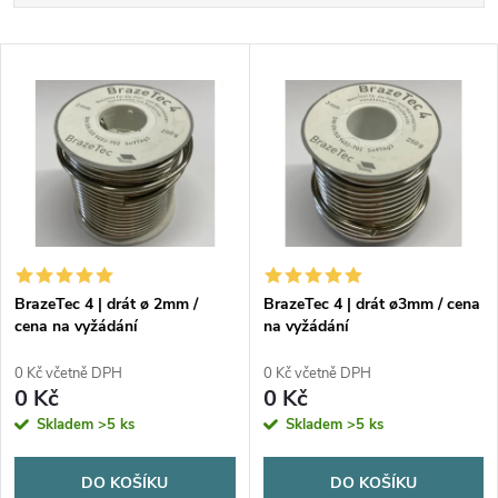
a
Nejdražší
V
Nejprodávanější
z
ý
Abecedně
e
p
n
i
í
s
p
BrazeTec 4 | drát ø 2mm /
BrazeTec 4 | drát ø3mm / cena
cena na vyžádání
na vyžádání
p
r
0 Kč včetně DPH
0 Kč včetně DPH
r
0 Kč
0 Kč
o
Skladem
>5 ks
Skladem
>5 ks
o
d
DO KOŠÍKU
DO KOŠÍKU