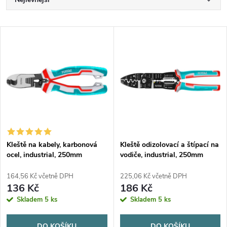
Ř
a
Nejdražší
V
Nejprodávanější
z
ý
Abecedně
e
p
n
i
í
s
p
Kleště na kabely, karbonová
Kleště odizolovací a štípací na
ocel, industrial, 250mm
vodiče, industrial, 250mm
p
r
164,56 Kč včetně DPH
225,06 Kč včetně DPH
r
136 Kč
186 Kč
o
Skladem
5 ks
Skladem
5 ks
o
DO KOŠÍKU
DO KOŠÍKU