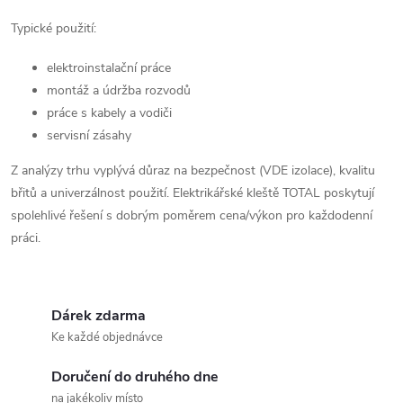
ý
Typické použití:
p
i
elektroinstalační práce
montáž a údržba rozvodů
s
práce s kabely a vodiči
servisní zásahy
u
Z analýzy trhu vyplývá důraz na bezpečnost (VDE izolace), kvalitu
břitů a univerzálnost použití. Elektrikářské kleště TOTAL poskytují
spolehlivé řešení s dobrým poměrem cena/výkon pro každodenní
práci.
Dárek zdarma
Ke každé objednávce
Doručení do druhého dne
na jakékoliv místo