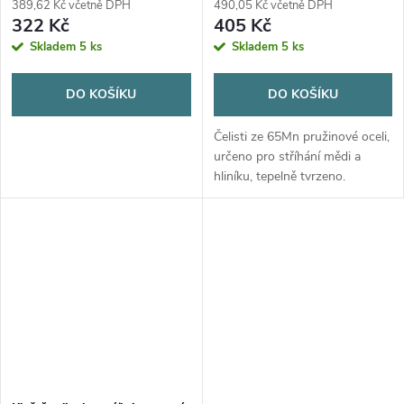
389,62 Kč včetně DPH
490,05 Kč včetně DPH
322 Kč
405 Kč
Skladem
5 ks
Skladem
5 ks
DO KOŠÍKU
DO KOŠÍKU
Čelisti ze 65Mn pružinové oceli,
určeno pro stříhání mědi a
hliníku, tepelně tvrzeno.