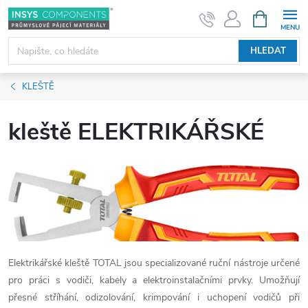
Přejít
NÁKUPNÍ
KOŠÍK
na
obsah
HLEDAT
KLEŠTĚ
kleště ELEKTRIKÁŘSKÉ
Elektrikářské kleště TOTAL jsou specializované ruční nástroje určené
pro práci s vodiči, kabely a elektroinstalačními prvky. Umožňují
přesné stříhání, odizolování, krimpování i uchopení vodičů při