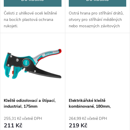
d
d
u
Čelisti z uhlíkové oceli leštěné
Ostrá hrana pro stříhání drátů,
u
na bocích plastová ochrana
otvory pro stříhání měděných
k
rukojeti.
nebo mosazných závitových
k
kolíků na odizolování vodičů.
t
t
ů
ů
Kleště odizolovací a štípací,
Elektrikářské kleště
industrial, 175mm
kombinované, 180mm,
industrial, 1000V
255,31 Kč včetně DPH
264,99 Kč včetně DPH
211 Kč
219 Kč