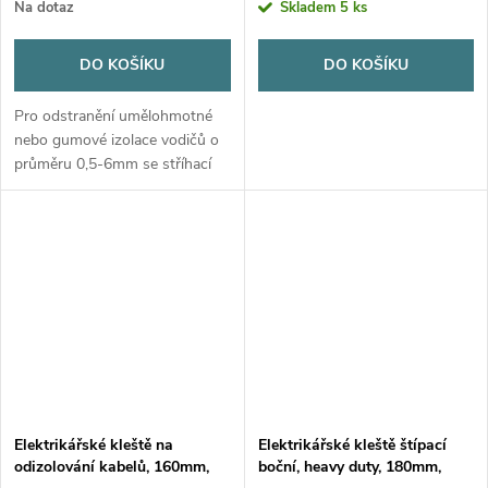
Na dotaz
Skladem
5 ks
DO KOŠÍKU
DO KOŠÍKU
Pro odstranění umělohmotné
nebo gumové izolace vodičů o
průměru 0,5-6mm se stříhací
funkcí, TPR rukojeť.
Elektrikářské kleště na
Elektrikářské kleště štípací
odizolování kabelů, 160mm,
boční, heavy duty, 180mm,