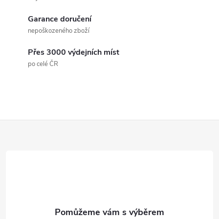
Garance doručení
nepoškozeného zboží
Přes 3000 výdejních míst
po celé ČR
Z
á
p
a