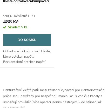
Kleště odizolovací/krimpovací
590,48 Kč včetně DPH
488 Kč
Skladem
5 ks
DO KOŠÍKU
Odizolovací a krimpovací kleště,
které detekují napětí.
Bezkontaktní detekce napětí,
odizolování, řezání a
krimpování. Rozsah
odizolovacích vodičů:
O
10AWG~24AWG (0,2~6mm²)....
v
Elektrikářské kleště patří mezi základní vybavení pro elektroinstalační
práce. Jsou navrženy pro bezpečnou manipulaci s vodiči a kabely a
l
umožňují provádění více operací jedním nástrojem – od stříhání až