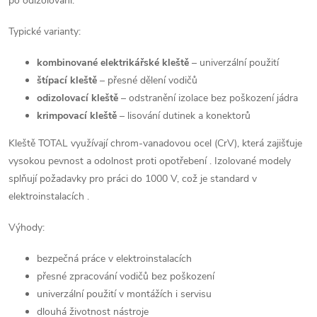
á
po odizolování.
d
Typické varianty:
a
kombinované elektrikářské kleště
– univerzální použití
štípací kleště
– přesné dělení vodičů
c
odizolovací kleště
– odstranění izolace bez poškození jádra
í
krimpovací kleště
– lisování dutinek a konektorů
p
Kleště TOTAL využívají chrom-vanadovou ocel (CrV), která zajišťuje
vysokou pevnost a odolnost proti opotřebení
. Izolované modely
r
splňují požadavky pro práci do 1000 V, což je standard v
elektroinstalacích
.
v
k
Výhody:
y
bezpečná práce v elektroinstalacích
přesné zpracování vodičů bez poškození
v
univerzální použití v montážích i servisu
dlouhá životnost nástroje