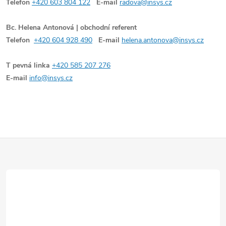
Telefon
+420 603 804 122
E-mail
radova@insys.cz
Bc. Helena Antonová | obchodní referent
Telefon
+420 604 928 490
E-mail
helena.antonova@insys.cz
T pevná linka
+420 585 207 276
E-mail
info@insys.cz
Z
á
p
a