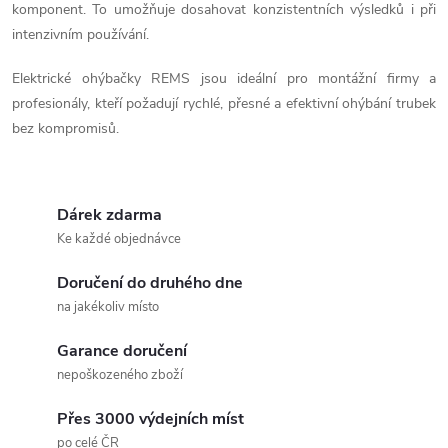
a
komponent. To umožňuje dosahovat konzistentních výsledků i při
intenzivním používání.
c
í
Elektrické ohýbačky REMS jsou ideální pro montážní firmy a
profesionály, kteří požadují rychlé, přesné a efektivní ohýbání trubek
p
bez kompromisů.
r
v
Dárek zdarma
k
Ke každé objednávce
y
Doručení do druhého dne
na jakékoliv místo
v
Garance doručení
ý
nepoškozeného zboží
p
Přes 3000 výdejních míst
i
po celé ČR