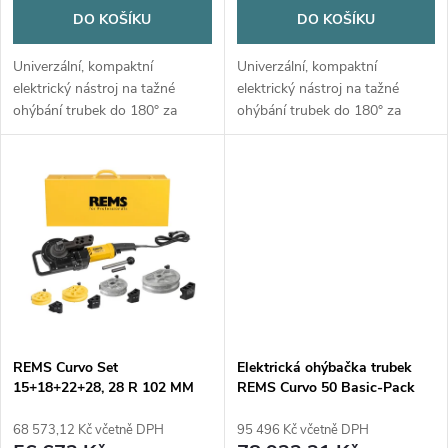
d
DO KOŠÍKU
DO KOŠÍKU
d
u
Univerzální, kompaktní
Univerzální, kompaktní
u
elektrický nástroj na tažné
elektrický nástroj na tažné
k
ohýbání trubek do 180° za
ohýbání trubek do 180° za
k
studena. Bez svěráku
studena. Bez svěráku
použitelný kdekoli.
použitelný kdekoli.
t
t
ů
ů
REMS Curvo Set
Elektrická ohýbačka trubek
15+18+22+28, 28 R 102 MM
REMS Curvo 50 Basic-Pack
elektrická ohýbačka trubek
68 573,12 Kč včetně DPH
95 496 Kč včetně DPH