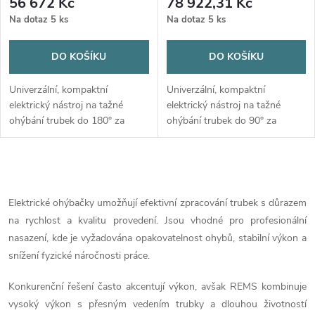
56 672 Kč
78 922,31 Kč
Na dotaz
5 ks
Na dotaz
5 ks
DO KOŠÍKU
DO KOŠÍKU
Univerzální, kompaktní
Univerzální, kompaktní
elektrický nástroj na tažné
elektrický nástroj na tažné
ohýbání trubek do 180° za
ohýbání trubek do 90° za
studena. Bez svěráku
studena. Bez svěráku
použitelný kdekoli.
použitelný kdekoli. Pro řemeslo
a průmysl. Pro stavbu a dílnu.
O
v
Elektrické ohýbačky umožňují efektivní zpracování trubek s důrazem
na rychlost a kvalitu provedení. Jsou vhodné pro profesionální
l
nasazení, kde je vyžadována opakovatelnost ohybů, stabilní výkon a
á
snížení fyzické náročnosti práce.
d
Konkurenční řešení často akcentují výkon, avšak
REMS
kombinuje
vysoký výkon s přesným vedením trubky a dlouhou životností