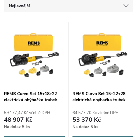
Ř
Nejlevnější
a
Nejdražší
V
Nejprodávanější
z
ý
Abecedně
e
p
n
i
í
s
p
REMS Curvo Set 15+18+22
REMS Curvo Set 15+22+28
elektrická ohýbačka trubek
elektrická ohýbačka trubek
p
r
59 177,47 Kč včetně DPH
64 577,70 Kč včetně DPH
r
48 907 Kč
53 370 Kč
o
Na dotaz
5 ks
Na dotaz
5 ks
o