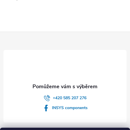
s
u
Z
á
p
a
t
+420 585 207 276
í
INSYS components