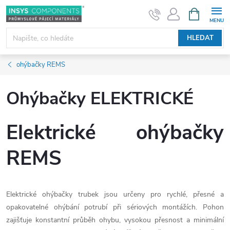
Přejít
NÁKUPNÍ
KOŠÍK
na
obsah
HLEDAT
ohýbačky REMS
Ohýbačky ELEKTRICKÉ
Elektrické ohýbačky
REMS
Elektrické ohýbačky trubek jsou určeny pro rychlé, přesné a
opakovatelné ohýbání potrubí při sériových montážích. Pohon
zajišťuje konstantní průběh ohybu, vysokou přesnost a minimální