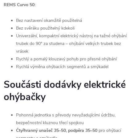
REMS Curvo 50:
Bez nastavení okamžitě použitelná
Bez svěráku použitelný kdekoli
Univerzální, kompaktní elektrický nástroj na tažné ohýbání
trubek do 90° za studena – ohýbání velkých trubek bez
vrásek
Rychlý a pomalý klouzavý pohyb pro přesné ohýbání
Rychlá výměna ohýbacích segmentů a smýkadel
Součásti dodávky
elektrické
ohýbačky
Pohonná jednotka s převody nevyžadujícími údržbu,
bezpečnostní kluznou třecí spojkou
Čtyřhranný unašeč 35–50, podpěra 35–50
pro ohýbací