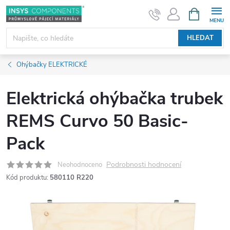
Přejít
NÁKUPNÍ
KOŠÍK
na
obsah
HLEDAT
Ohýbačky ELEKTRICKÉ
Elektrická ohýbačka trubek
REMS Curvo 50 Basic-
Pack
Podrobnosti hodnocení
Neohodnoceno
Kód produktu:
580110 R220