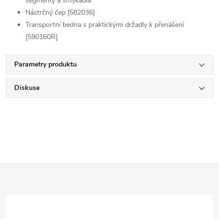
segmenty a smýkadla
Nástrčný čep [582036]
Transportní bedna s praktickými držadly k přenášení
[590160R]
Parametry produktu
Diskuse
Z
á