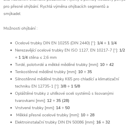
pro přesné ohýbání. Rychlá výměna ohýbacích segmentů a
smýkadel.
Možnosti ohýbání :
Ocelové trubky DIN EN 10255 (DIN 2440) [“]:
1/4 ÷ 1 1/4
Nerezavějící ocelové trubky EN ISO 1127, EN 10217-7 [“]:
1/2
÷ 1 1/4
stěna ≤ 2,6 mm
Tvrdé, polotvrdé a měkké měděné trubky [mm]:
10 ÷ 42
Tenkostěnné měděné trubky [mm]:
10 ÷ 35
Silnostěnné měděné trubky K65 pro chladící a klimatizační
techniku EN 12735-1 [“]:
3/8 ÷ 1 5/8
Opláštěné trubky z uhlíkové oceli systémů s lisovanými
tvarovkami [mm]:
12 ÷ 35 (28)
Vrstvené trubky [mm]:
14 ÷ 50
Měkké přesné ocelové trubky [mm]:
10 ÷ 28
Elektroinstalační trubky DIN EN 50086 [mm]:
16 ÷ 32