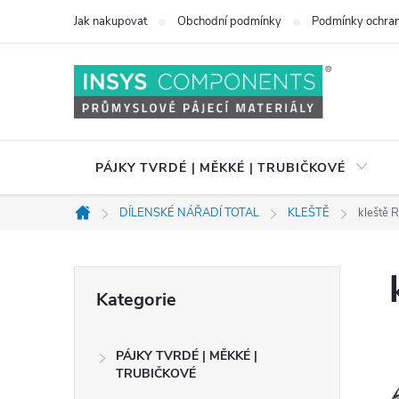
Přejít
Jak nakupovat
Obchodní podmínky
Podmínky ochran
na
obsah
PÁJKY TVRDÉ | MĚKKÉ | TRUBIČKOVÉ
DÍLENSKÉ NÁŘADÍ TOTAL
KLEŠTĚ
kleště
Domů
P
Přeskočit
Kategorie
kategorie
o
PÁJKY TVRDÉ | MĚKKÉ |
s
TRUBIČKOVÉ