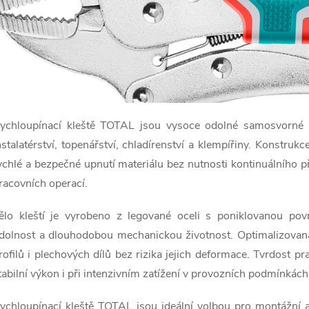
ychloupínací kleště TOTAL jsou vysoce odolné samosvorné kl
nstalatérství, topenářství, chladírenství a klempířiny. Kon
ychlé a bezpečné upnutí materiálu bez nutnosti kontinuálního př
racovních operací.
ělo kleští je vyrobeno z legované oceli s poniklovanou pov
dolnost a dlouhodobou mechanickou životnost. Optimalizovaná 
rofilů i plechových dílů bez rizika jejich deformace. Tvrdost
tabilní výkon i při intenzivním zatížení v provozních podmínkách
ychloupínací kleště TOTAL jsou ideální volbou pro montážní a 