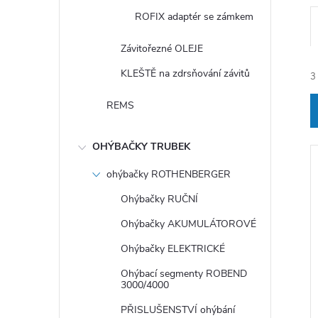
ROFIX adaptér se zámkem
Závitořezné OLEJE
KLEŠTĚ na zdrsňování závitů
3
REMS
OHÝBAČKY TRUBEK
ohýbačky ROTHENBERGER
í
Ohýbačky RUČNÍ
Ohýbačky AKUMULÁTOROVÉ
Ohýbačky ELEKTRICKÉ
i
Ohýbací segmenty ROBEND
3000/4000
PŘISLUŠENSTVÍ ohýbání