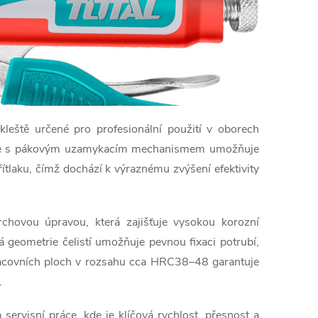
eště určené pro profesionální použití v oborech
strukce s pákovým uzamykacím mechanismem umožňuje
ítlaku, čímž dochází k výraznému zvýšení efektivity
rchovou úpravou, která zajišťuje vysokou korozní
geometrie čelistí umožňuje pevnou fixaci potrubí,
 pracovních ploch v rozsahu cca HRC38–48 garantuje
.
servisní práce, kde je klíčová rychlost, přesnost a