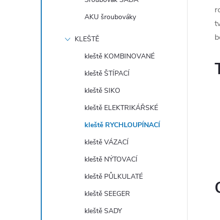
r
AKU šroubováky
t
b
í
KLEŠTĚ
kleště KOMBINOVANÉ
kleště ŠTÍPACÍ
r
kleště SIKO
kleště ELEKTRIKÁŘSKÉ
kleště RYCHLOUPÍNACÍ
kleště VÁZACÍ
kleště NÝTOVACÍ
kleště PŮLKULATÉ
kleště SEEGER
kleště SADY