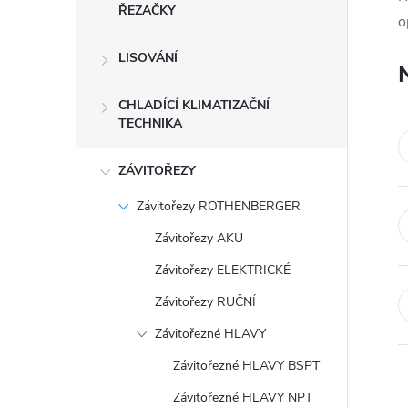
e
ŘEZAČKY
o
l
LISOVÁNÍ
CHLADÍCÍ KLIMATIZAČNÍ
TECHNIKA
ZÁVITOŘEZY
Závitořezy ROTHENBERGER
Závitořezy AKU
Závitořezy ELEKTRICKÉ
Závitořezy RUČNÍ
Závitořezné HLAVY
Závitořezné HLAVY BSPT
Závitořezné HLAVY NPT