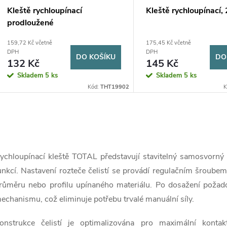
p
d
Kleště rychloupínací
Kleště rychloupínací
prodloužené
r
u
159,72 Kč včetně
175,45 Kč včetně
DPH
DPH
DO KOŠÍKU
DO
o
k
132 Kč
145 Kč
Skladem
5 ks
Skladem
5 ks
d
t
Kód:
THT19902
K
u
ů
O
k
v
ychloupínací kleště TOTAL představují stavitelný samosvorný 
t
unkcí. Nastavení rozteče čelistí se provádí regulačním šroub
ů
růměru nebo profilu upínaného materiálu. Po dosažení požad
á
echanismu, což eliminuje potřebu trvalé manuální síly.
d
onstrukce čelistí je optimalizována pro maximální kontak