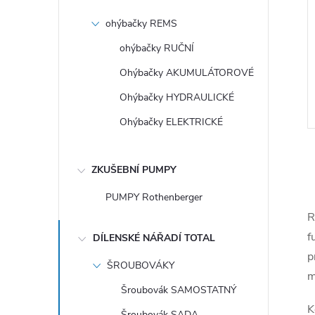
ohýbačky REMS
ohýbačky RUČNÍ
Ohýbačky AKUMULÁTOROVÉ
Ohýbačky HYDRAULICKÉ
Ohýbačky ELEKTRICKÉ
ZKUŠEBNÍ PUMPY
PUMPY Rothenberger
R
l
f
DÍLENSKÉ NÁŘADÍ TOTAL
p
ŠROUBOVÁKY
m
Šroubovák SAMOSTATNÝ
K
Šroubovák SADA