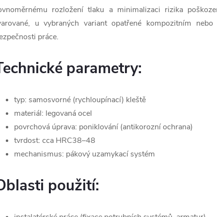
a
ovnoměrnému rozložení tlaku a minimalizaci rizika poškoze
c
varované, u vybraných variant opatřené kompozitním nebo
ezpečnosti práce.
p
Technické parametry:
v
typ: samosvorné (rychloupínací) kleště
materiál: legovaná ocel
k
povrchová úprava: poniklování (antikorozní ochrana)
y
tvrdost: cca HRC38–48
mechanismus: pákový uzamykací systém
v
ý
Oblasti použití:
p
instalatérské práce (fixace potrubních systémů, armatur)