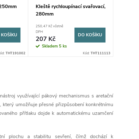
, 250mm
Kleště rychloupínací svařovací,
280mm
250,47 Kč včetně
DPH
 KOŠÍKU
DO KOŠÍKU
207 Kč
Skladem
5 ks
ód:
THT191002
Kód:
THT111113
nástroj využívající pákový mechanismus s aretační
em, který umožňuje přesné přizpůsobení konkrétnímu
ovaného přítlaku dojde k automatickému uzamčení
tní plochu a stabilitu sevření, čímž dochází k