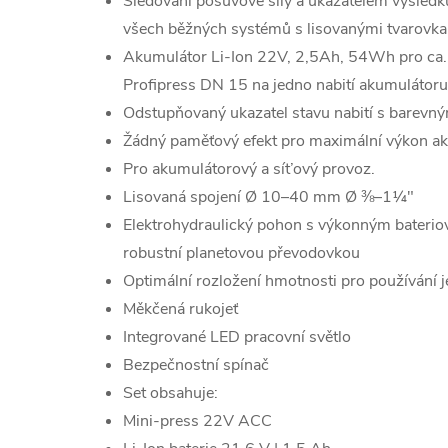
Sledování posuvové síly a ukazatelem výsledk
všech běžných systémů s lisovanými tvarovk
Akumulátor Li-Ion 22V, 2,5Ah, 54Wh pro ca. 
Profipress DN 15 na jedno nabití akumulátoru
Odstupňovaný ukazatel stavu nabití s barevn
Žádný paměťový efekt pro maximální výkon a
Pro akumulátorový a sít’ový provoz.
Lisovaná spojení Ø 10–40 mm Ø ⅜–1¼"
Elektrohydraulický pohon s výkonným bater
robustní planetovou převodovkou
Optimální rozložení hmotnosti pro používání 
Měkčená rukojeť
Integrované LED pracovní světlo
Bezpečnostní spínač
Set obsahuje:
Mini-press 22V ACC