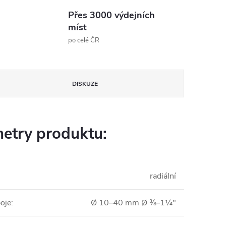
Přes 3000 výdejních
míst
po celé ČR
DISKUZE
etry produktu:
radiální
poje
:
Ø 10–40 mm Ø ⅜–1¼"