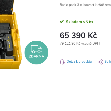
Basic pack 3 x lisovací kleště rem
Skladem
>5 ks
65 390 Kč
79 121,90 Kč včetně DPH
ZDARMA
Měrná
cena:
ZDARMA
Dotaz k produktu
Sdíl