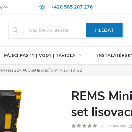
+420 585 207 276
y osobních údajů
HLEDAT
PÁJECÍ PASTY | VODY | TAVIDLA
INSTALATÉRSKÝ
-Press 22V ACC set lisovací profil v 15+18+22
REMS Mini
set lisova
P
Neohodnoceno