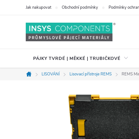
Přejít
Jak nakupovat
Obchodní podmínky
Podmínky ochran
na
obsah
PÁJKY TVRDÉ | MĚKKÉ | TRUBIČKOVÉ
LISOVÁNÍ
Lisovací přístroje REMS
REMS Mini
Domů