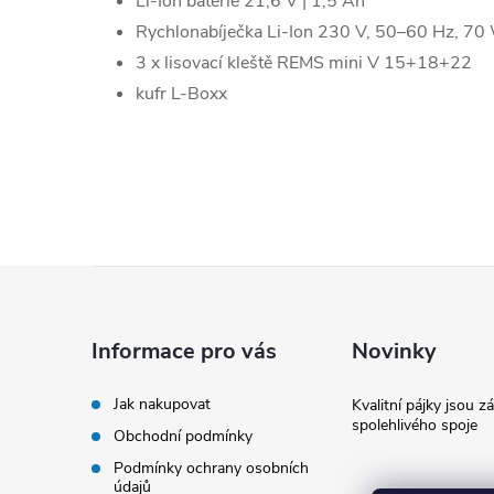
Li-Ion baterie 21,6 V | 1,5 Ah
Rychlonabíječka Li-Ion 230 V, 50–60 Hz, 70
3 x lisovací kleště REMS mini V 15+18+22
kufr L-Boxx
Z
á
Informace pro vás
Novinky
p
Jak nakupovat
Kvalitní pájky jsou z
spolehlivého spoje
Obchodní podmínky
a
Podmínky ochrany osobních
údajů