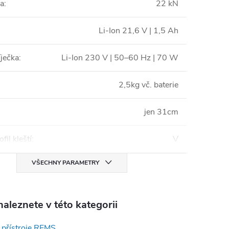
la
:
22 kN
Li-Ion 21,6 V | 1,5 Ah
íječka
:
Li-Ion 230 V | 50–60 Hz | 70 W
2,5kg vč. baterie
jen 31cm
ofil kleští
:
V
VŠECHNY PARAMETRY
aleznete v této kategorii
 přístroje REMS