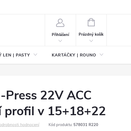
NÁKUPNÍ
KOŠÍK
Prázdný košík
Přihlášení
 LEN | PASTY
KARTÁČKY | ROUNO
PŘÍS
-Press 22V ACC
cí profil v 15+18+22
odrobnosti hodnocení
Kód produktu:
578031 R220