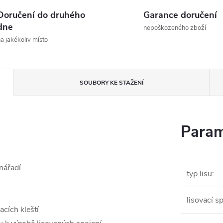
Doručení do druhého
Garance doručení
dne
nepoškozeného zboží
a jakékoliv místo
SOUBORY KE STAŽENÍ
Param
nářadí
typ lisu
:
lisovací s
cích kleští