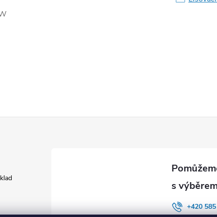
 W
áklad
+420 585