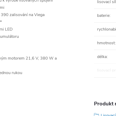
u k výrobě lisovaných spojení
lisovací sí
ami
390 zalisování na Viega
baterie
:
*
ými LED
rychlonab
kumulátoru
hmotnost
:
délka
:
iovým motorem 21,6 V, 380 W a
lisovací pr
jednou rukou
Produkt n
Lisovací