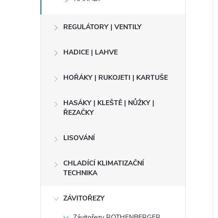
e
í
REGULÁTORY | VENTILY
l
HADICE | LAHVE
i
HOŘÁKY | RUKOJETI | KARTUŠE
HASÁKY | KLEŠTĚ | NŮŽKY |
ŘEZAČKY
LISOVÁNÍ
CHLADÍCÍ KLIMATIZAČNÍ
TECHNIKA
ZÁVITOŘEZY
Závitořezy ROTHENBERGER