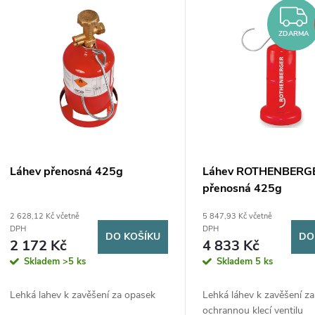
V
n
ý
ZDARMA
p
p
r
s
o
p
d
Láhev přenosná 425g
Láhev ROTHENBERG
přenosná 425g
r
u
2 628,12 Kč včetně
5 847,93 Kč včetně
DPH
DPH
DO KOŠÍKU
DO
o
k
2 172 Kč
4 833 Kč
Skladem
>5 ks
Skladem
5 ks
d
t
Lehká lahev k zavěšení za opasek
Lehká láhev k zavěšení z
ochrannou klecí ventilu