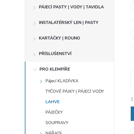
t
PÁJECÍ PASTY | VODY | TAVIDLA
r
INSTALATÉRSKÝ LEN | PASTY
a
KARTÁČKY | ROUNO
n
PŘÍSLUŠENSTVÍ
n
PRO KLEMPÍŘE
í
Pájecí KLADÍVKA
TYČOVÉ PÁJKY | PÁJECÍ VODY
p
2
LAHVE
a
PÁJEČKY
n
SOUPRAVY
NÁŘADÍ