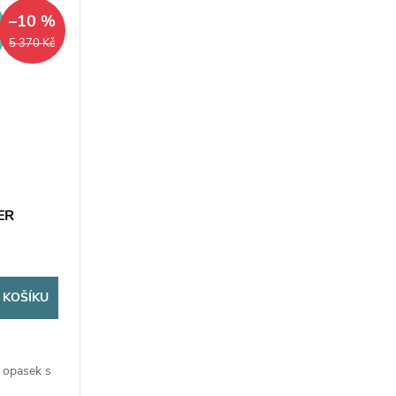
ZDARMA
–10 %
5 370 Kč
ER
 KOŠÍKU
a opasek s