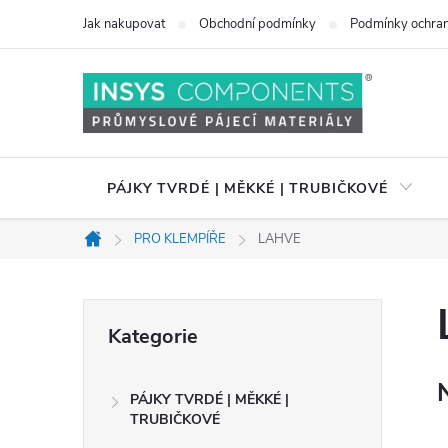
Přejít
Jak nakupovat
Obchodní podmínky
Podmínky ochran
na
obsah
PÁJKY TVRDÉ | MĚKKÉ | TRUBIČKOVÉ
PRO KLEMPÍŘE
LAHVE
Domů
P
Přeskočit
Kategorie
kategorie
o
PÁJKY TVRDÉ | MĚKKÉ |
s
TRUBIČKOVÉ