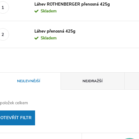
Láhev ROTHENBERGER přenosná 425g
Skladem
Láhev přenosná 425g
Skladem
Ř
NEJLEVNĚJŠÍ
NEJDRAŽŠÍ
a
položek celkem
z
OTEVŘÍT FILTR
e