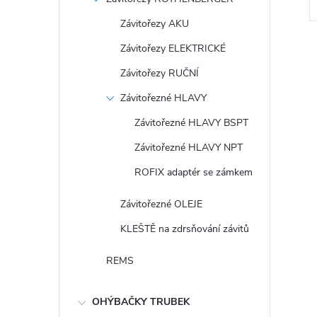
Závitořezy AKU
Závitořezy ELEKTRICKÉ
Závitořezy RUČNÍ
Závitořezné HLAVY
Závitořezné HLAVY BSPT
l
Závitořezné HLAVY NPT
ROFIX adaptér se zámkem
Závitořezné OLEJE
KLEŠTĚ na zdrsňování závitů
REMS
í
OHÝBAČKY TRUBEK