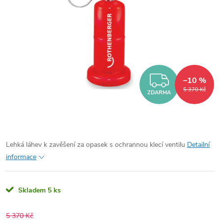
ZDARM
–10 %
5 370 Kč
ZDARMA
Lehká láhev k zavěšení za opasek s ochrannou klecí ventilu
Detailní
informace
Skladem
5 ks
5 370 Kč