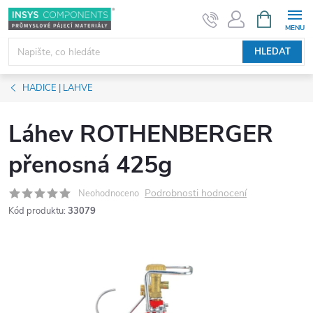
Přejít
NÁKUPNÍ
KOŠÍK
na
obsah
HLEDAT
HADICE | LAHVE
Láhev ROTHENBERGER
přenosná 425g
Podrobnosti hodnocení
Neohodnoceno
Kód produktu:
33079