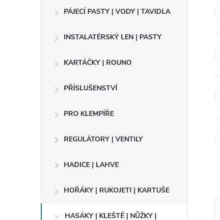
t
PÁJECÍ PASTY | VODY | TAVIDLA
r
INSTALATÉRSKÝ LEN | PASTY
a
KARTÁČKY | ROUNO
n
PŘÍSLUŠENSTVÍ
n
PRO KLEMPÍŘE
í
REGULÁTORY | VENTILY
p
HADICE | LAHVE
a
HOŘÁKY | RUKOJETI | KARTUŠE
n
HASÁKY | KLEŠTĚ | NŮŽKY |