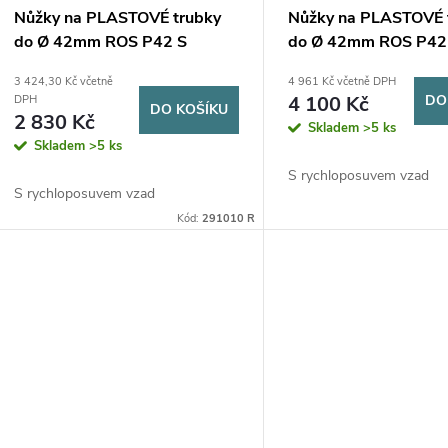
Nůžky na PLASTOVÉ trubky
Nůžky na PLASTOVÉ 
do Ø 42mm ROS P42 S
do Ø 42mm ROS P42
3 424,30 Kč včetně
4 961 Kč včetně DPH
4 100 Kč
DO
DPH
DO KOŠÍKU
2 830 Kč
Skladem
>5 ks
Skladem
>5 ks
S rychloposuvem vzad
S rychloposuvem vzad
Kód:
291010 R