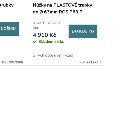
trubky
Nůžky na PLASTOVÉ trubky
do Ø 63mm ROS P63 P
5 941,10 Kč včetně
 KOŠÍKU
DPH
DO KOŠÍKU
4 910 Kč
Skladem
>5 ks
S rychloposuvem vzad
Kód:
291250R
Kód:
291270 R