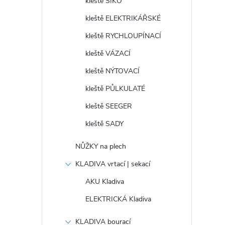
kleště SIKO
kleště ELEKTRIKÁŘSKÉ
kleště RYCHLOUPÍNACÍ
kleště VÁZACÍ
kleště NÝTOVACÍ
í
kleště PŮLKULATÉ
kleště SEEGER
r
kleště SADY
NŮŽKY na plech
KLADIVA vrtací | sekací
AKU Kladiva
ELEKTRICKÁ Kladiva
KLADIVA bourací