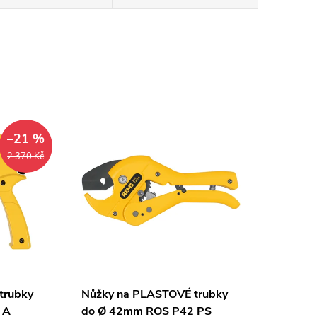
–21 %
2 370 Kč
trubky
Nůžky na PLASTOVÉ trubky
 A
do Ø 42mm ROS P42 PS