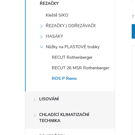
e
ŘEZAČKY
Kleště SIKO
7
l
ŘEZAČKY | ODŘEZÁVAČE
HASÁKY
Nůžky na PLASTOVÉ trubky
RECUT Rothenberger
í
RECUT 26 MSR Rothenberger
ROS P Rems
i
LISOVÁNÍ
CHLADÍCÍ KLIMATIZAČNÍ
TECHNIKA