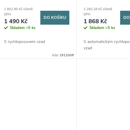
r
u
1 802,90 Kč včetně
2 260,28 Kč včetně
DPH
DPH
DO KOŠÍKU
DO
o
k
1 490 Kč
1 868 Kč
Skladem
>5 ks
Skladem
>5 ks
d
t
S rychloposuvem vzad
S automatickým rychlop
u
ů
vzad
Kód:
291200R
k
t
ů