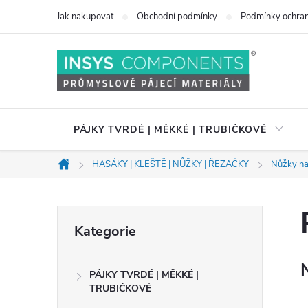
Přejít
Jak nakupovat
Obchodní podmínky
Podmínky ochran
na
obsah
PÁJKY TVRDÉ | MĚKKÉ | TRUBIČKOVÉ
HASÁKY | KLEŠTĚ | NŮŽKY | ŘEZAČKY
Nůžky n
Domů
P
Přeskočit
Kategorie
kategorie
o
PÁJKY TVRDÉ | MĚKKÉ |
s
TRUBIČKOVÉ