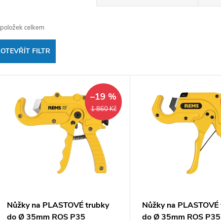
a
položek celkem
z
OTEVŘÍT FILTR
e
V
n
–19 %
ý
1 860 Kč
p
p
r
s
o
p
d
Nůžky na PLASTOVÉ trubky
Nůžky na PLASTOVÉ 
do Ø 35mm ROS P35
do Ø 35mm ROS P35