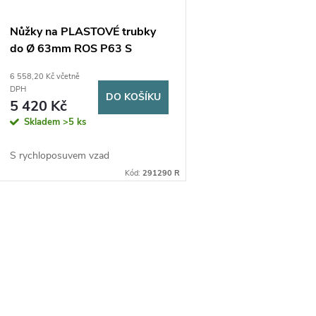
Nůžky na PLASTOVÉ trubky
do Ø 63mm ROS P63 S
6 558,20 Kč včetně
DPH
DO KOŠÍKU
5 420 Kč
Skladem
>5 ks
S rychloposuvem vzad
Kód:
291290 R
O
v