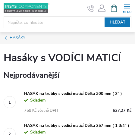
Přejít
NÁKUPNÍ
KOŠÍK
na
obsah
HLEDAT
HASÁKY
Hasáky s VODÍCI MATICÍ
Nejprodávanější
HASÁK na trubky s vodící maticí Délka 300 mm ( 2" )
Skladem
759 Kč včetně DPH
627,27 Kč
HASÁK na trubky s vodící maticí Délka 257 mm ( 1 3/4" )
Skladem