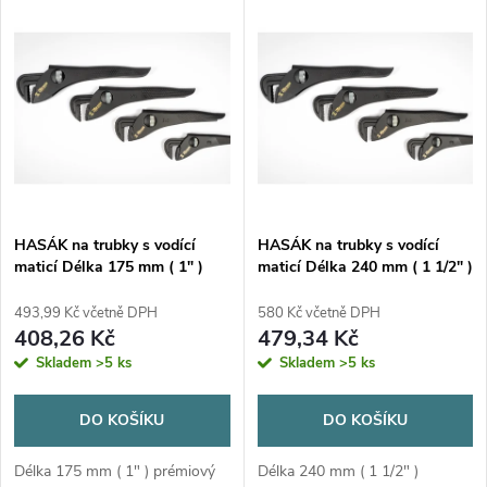
V
Nejprodávanější
z
ý
Abecedně
e
p
n
i
í
s
p
HASÁK na trubky s vodící
HASÁK na trubky s vodící
maticí Délka 175 mm ( 1" )
maticí Délka 240 mm ( 1 1/2" )
p
r
493,99 Kč včetně DPH
580 Kč včetně DPH
r
408,26 Kč
479,34 Kč
o
Skladem
>5 ks
Skladem
>5 ks
o
d
DO KOŠÍKU
DO KOŠÍKU
d
u
Délka 175 mm ( 1" ) prémiový
Délka 240 mm ( 1 1/2" )