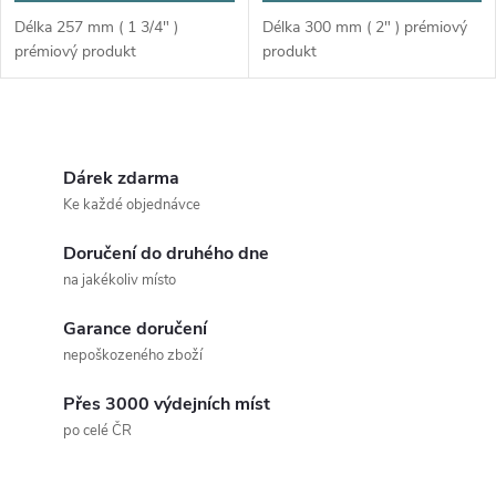
Délka 257 mm ( 1 3/4" )
Délka 300 mm ( 2" ) prémiový
prémiový produkt
produkt
O
v
Dárek zdarma
Ke každé objednávce
l
Doručení do druhého dne
á
na jakékoliv místo
d
Garance doručení
a
nepoškozeného zboží
c
Přes 3000 výdejních míst
po celé ČR
í