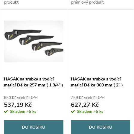
u
produkt
prémiový produkt
k
k
t
t
ů
ů
HASÁK na trubky s vodící
HASÁK na trubky s vodící
maticí Délka 257 mm ( 1 3/4" )
maticí Délka 300 mm ( 2" )
650 Kč včetně DPH
759 Kč včetně DPH
537,19 Kč
627,27 Kč
Skladem
>5 ks
Skladem
>5 ks
DO KOŠÍKU
DO KOŠÍKU