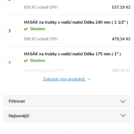
650 Kč včetně DPH
537,19 Kč
HASÁK na trubky s vodící maticí Délka 240 mm ( 1 1/2" )
Skladem
580 Kč včetně DPH
479,34 Kč
HASÁK na trubky s vodící maticí Délka 175 mm ( 1" )
Skladem
493,99 Kč včetně DPH
408,26 Kč
Zobrazit více produktů
Filtrovat
Ř
Nejlevnější
a
Nejdražší