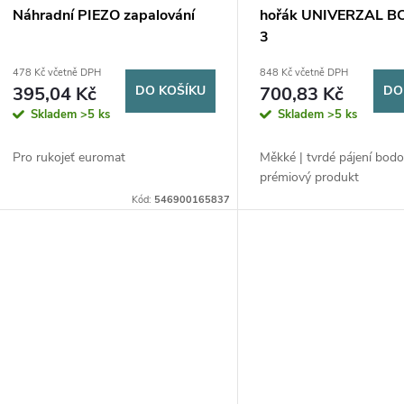
p
d
Náhradní PIEZO zapalování
hořák UNIVERZAL B
3
r
u
478 Kč včetně DPH
848 Kč včetně DPH
395,04 Kč
DO KOŠÍKU
700,83 Kč
DO
o
k
Skladem
>5 ks
Skladem
>5 ks
d
t
Pro rukojeť euromat
Měkké | tvrdé pájení bod
prémiový produkt
u
ů
Kód:
546900165837
k
t
ů