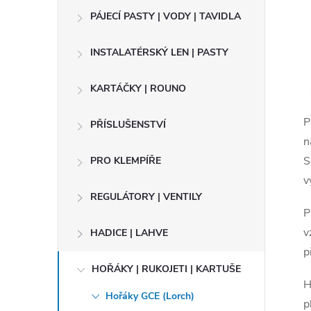
t
PÁJECÍ PASTY | VODY | TAVIDLA
r
INSTALATÉRSKÝ LEN | PASTY
a
KARTÁČKY | ROUNO
n
P
PŘÍSLUŠENSTVÍ
n
n
S
PRO KLEMPÍŘE
í
v
REGULÁTORY | VENTILY
P
p
v
HADICE | LAHVE
a
p
HOŘÁKY | RUKOJETI | KARTUŠE
n
H
Hořáky GCE (Lorch)
p