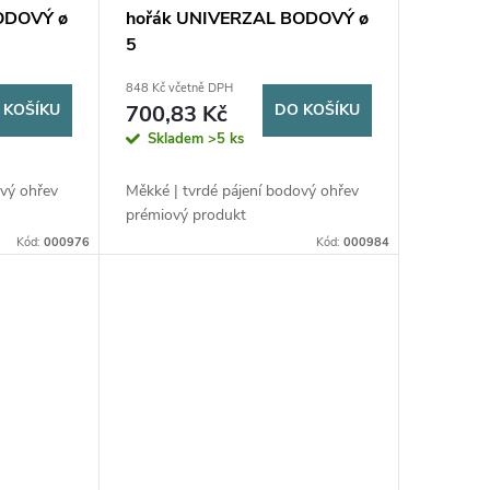
ODOVÝ ø
hořák UNIVERZAL BODOVÝ ø
5
848 Kč včetně DPH
 KOŠÍKU
700,83 Kč
DO KOŠÍKU
Skladem
>5 ks
ový ohřev
Měkké | tvrdé pájení bodový ohřev
prémiový produkt
Kód:
000976
Kód:
000984