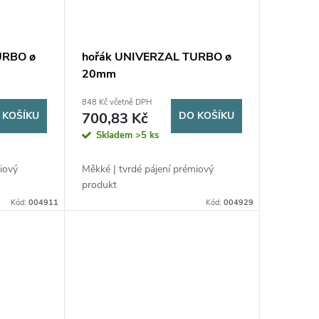
URBO ø
hořák UNIVERZAL TURBO ø
20mm
848 Kč včetně DPH
 KOŠÍKU
700,83 Kč
DO KOŠÍKU
Skladem
>5 ks
iový
Měkké | tvrdé pájení prémiový
produkt
Kód:
004911
Kód:
004929