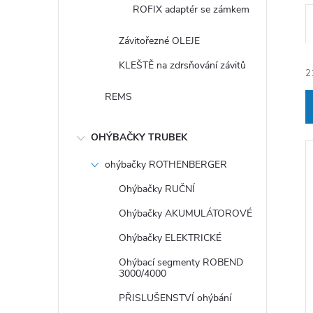
ROFIX adaptér se zámkem
Závitořezné OLEJE
KLEŠTĚ na zdrsňování závitů
2
REMS
OHÝBAČKY TRUBEK
ohýbačky ROTHENBERGER
í
Ohýbačky RUČNÍ
Ohýbačky AKUMULÁTOROVÉ
Ohýbačky ELEKTRICKÉ
i
Ohýbací segmenty ROBEND
3000/4000
PŘISLUŠENSTVÍ ohýbání