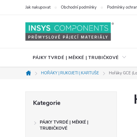
Přejít
Jak nakupovat
Obchodní podmínky
Podmínky ochran
na
obsah
PÁJKY TVRDÉ | MĚKKÉ | TRUBIČKOVÉ
HOŘÁKY | RUKOJETI | KARTUŠE
Hořáky GCE (Lo
Domů
P
Přeskočit
Kategorie
kategorie
o
PÁJKY TVRDÉ | MĚKKÉ |
s
TRUBIČKOVÉ