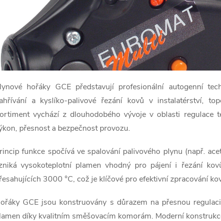
lynové hořáky GCE představují profesionální autogenní techn
ahřívání a kyslíko-palivové řezání kovů v instalatérství, top
ortiment vychází z dlouhodobého vývoje v oblasti regulace t
ýkon, přesnost a bezpečnost provozu.
rincip funkce spočívá ve spalování palivového plynu (např. ac
zniká vysokoteplotní plamen vhodný pro pájení i řezání kov
řesahujících 3000 °C, což je klíčové pro efektivní zpracování k
ořáky GCE jsou konstruovány s důrazem na přesnou regulaci s
lamen díky kvalitním směšovacím komorám. Moderní konstrukce 