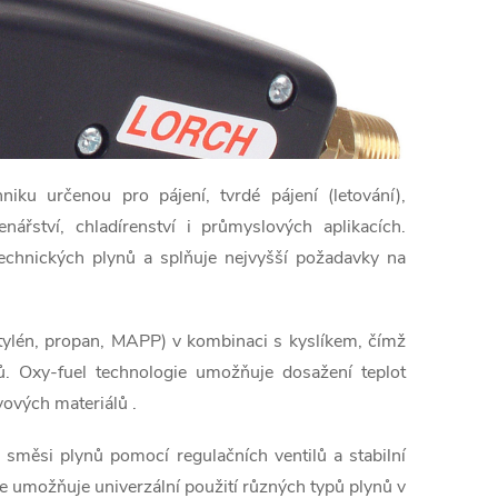
iku určenou pro pájení, tvrdé pájení (letování),
enářství, chladírenství i průmyslových aplikacích.
echnických plynů a splňuje nejvyšší požadavky na
etylén, propan, MAPP) v kombinaci s kyslíkem, čímž
ů. Oxy-fuel technologie umožňuje dosažení teplot
ovových materiálů
.
měsi plynů pomocí regulačních ventilů a stabilní
umožňuje univerzální použití různých typů plynů v