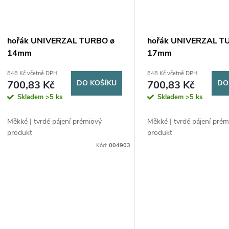
hořák UNIVERZAL TURBO ø
hořák UNIVERZAL T
14mm
17mm
848 Kč včetně DPH
848 Kč včetně DPH
700,83 Kč
DO KOŠÍKU
700,83 Kč
DO
Skladem
>5 ks
Skladem
>5 ks
Měkké | tvrdé pájení prémiový
Měkké | tvrdé pájení prém
produkt
produkt
Kód:
004903