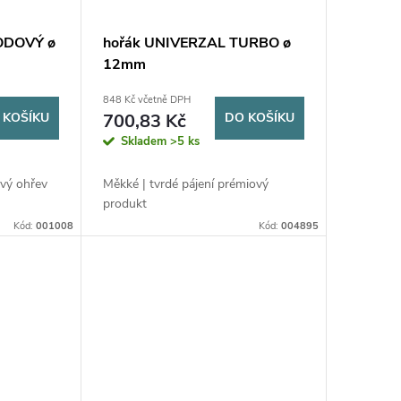
ODOVÝ ø
hořák UNIVERZAL TURBO ø
12mm
848 Kč včetně DPH
 KOŠÍKU
700,83 Kč
DO KOŠÍKU
Skladem
>5 ks
ový ohřev
Měkké | tvrdé pájení prémiový
produkt
Kód:
001008
Kód:
004895