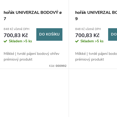
hořák UNIVERZAL BODOVÝ ø
hořák UNIVERZAL B
7
9
848 Kč včetně DPH
848 Kč včetně DPH
700,83 Kč
DO KOŠÍKU
700,83 Kč
DO
Skladem
>5 ks
Skladem
>5 ks
Měkké | tvrdé pájení bodový ohřev
Měkké | tvrdé pájení bod
prémiový produkt
prémiový produkt
Kód:
000992