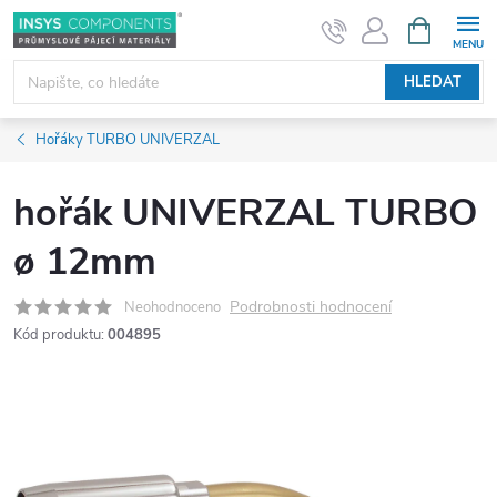
Přejít
NÁKUPNÍ
KOŠÍK
na
obsah
HLEDAT
Hořáky TURBO UNIVERZAL
hořák UNIVERZAL TURBO
ø 12mm
Podrobnosti hodnocení
Neohodnoceno
Kód produktu:
004895