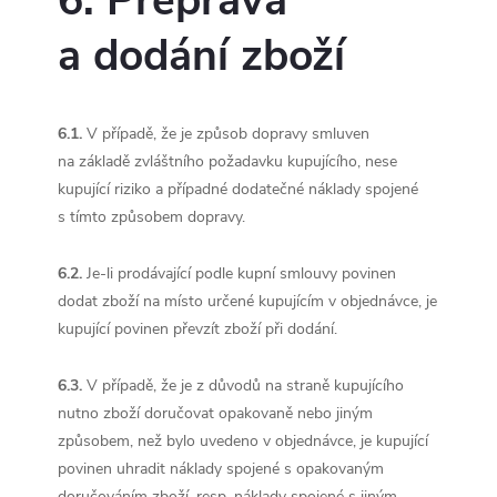
6. Přeprava
a dodání zboží
6.1.
V případě, že je způsob dopravy smluven
na základě zvláštního požadavku kupujícího, nese
kupující riziko a případné dodatečné náklady spojené
s tímto způsobem dopravy.
6.2.
Je-li prodávající podle kupní smlouvy povinen
dodat zboží na místo určené kupujícím v objednávce, je
kupující povinen převzít zboží při dodání.
6.3.
V případě, že je z důvodů na straně kupujícího
nutno zboží doručovat opakovaně nebo jiným
způsobem, než bylo uvedeno v objednávce, je kupující
povinen uhradit náklady spojené s opakovaným
doručováním zboží, resp. náklady spojené s jiným