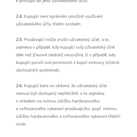
k přístupu do jeho uživatelského účtu.
2.4.
Kupující není oprávněn umožnit využívání
uživatelského účtu třetím osobám.
2.5.
Prodávající může zrušit uživatelský účet, a to
zejména v případě, kdy kupující svůj uživatelský účet
déle než [časové období] nevyužívá, či v případě, kdy
kupující poruší své povinnosti z kupní smlouvy (včetně
obchodních podmínek).
2.6.
Kupující bere na vědomí, že uživatelský účet
nemusí být dostupný nepřetržitě, a to zejména
s ohledem na nutnou údržbu hardwarového
a softwarového vybavení prodávajícího, popř. nutnou
údržbu hardwarového a softwarového vybavení třetích
osob.