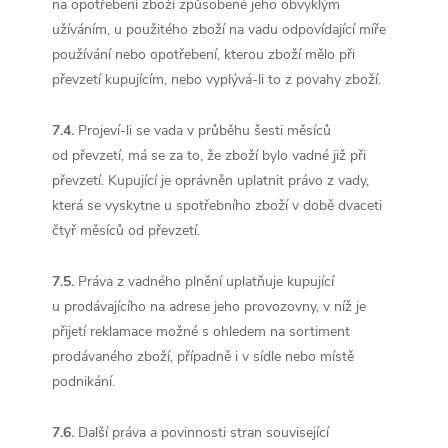
na opotřebení zboží způsobené jeho obvyklým
užíváním, u použitého zboží na vadu odpovídající míře
používání nebo opotřebení, kterou zboží mělo při
převzetí kupujícím, nebo vyplývá-li to z povahy zboží.
7.4.
Projeví-li se vada v průběhu šesti měsíců
od převzetí, má se za to, že zboží bylo vadné již při
převzetí. Kupující je oprávněn uplatnit právo z vady,
která se vyskytne u spotřebního zboží v době dvaceti
čtyř měsíců od převzetí.
7.5.
Práva z vadného plnění uplatňuje kupující
u prodávajícího na adrese jeho provozovny, v níž je
přijetí reklamace možné s ohledem na sortiment
prodávaného zboží, případně i v sídle nebo místě
podnikání.
7.6.
Další práva a povinnosti stran související