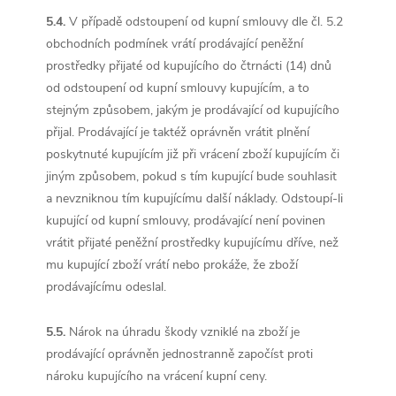
5.4.
V případě odstoupení od kupní smlouvy dle čl. 5.2
obchodních podmínek vrátí prodávající peněžní
prostředky přijaté od kupujícího do čtrnácti (14) dnů
od odstoupení od kupní smlouvy kupujícím, a to
stejným způsobem, jakým je prodávající od kupujícího
přijal. Prodávající je taktéž oprávněn vrátit plnění
poskytnuté kupujícím již při vrácení zboží kupujícím či
jiným způsobem, pokud s tím kupující bude souhlasit
a nevzniknou tím kupujícímu další náklady. Odstoupí-li
kupující od kupní smlouvy, prodávající není povinen
vrátit přijaté peněžní prostředky kupujícímu dříve, než
mu kupující zboží vrátí nebo prokáže, že zboží
prodávajícímu odeslal.
5.5.
Nárok na úhradu škody vzniklé na zboží je
prodávající oprávněn jednostranně započíst proti
nároku kupujícího na vrácení kupní ceny.