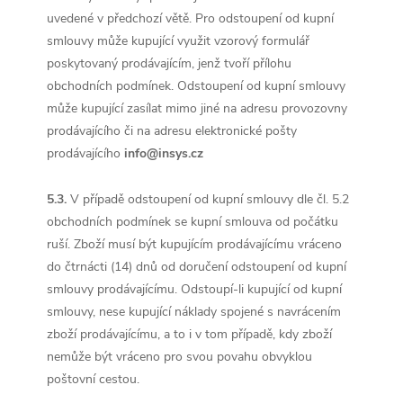
uvedené v předchozí větě. Pro odstoupení od kupní
smlouvy může kupující využit vzorový formulář
poskytovaný prodávajícím, jenž tvoří přílohu
obchodních podmínek. Odstoupení od kupní smlouvy
může kupující zasílat mimo jiné na adresu provozovny
prodávajícího či na adresu elektronické pošty
prodávajícího
i
nfo@insys.cz
5.3.
V případě odstoupení od kupní smlouvy dle čl. 5.2
obchodních podmínek se kupní smlouva od počátku
ruší. Zboží musí být kupujícím prodávajícímu vráceno
do čtrnácti (14) dnů od doručení odstoupení od kupní
smlouvy prodávajícímu. Odstoupí-li kupující od kupní
smlouvy, nese kupující náklady spojené s navrácením
zboží prodávajícímu, a to i v tom případě, kdy zboží
nemůže být vráceno pro svou povahu obvyklou
poštovní cestou.