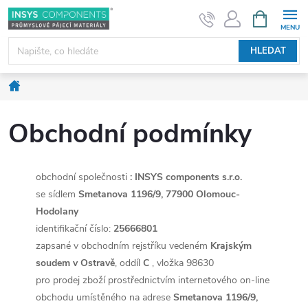
Přejít
NÁKUPNÍ
KOŠÍK
na
obsah
HLEDAT
Domů
Obchodní podmínky
obchodní společnosti
: INSYS components s.r.o.
se sídlem
Smetanova
1196/9, 77900 Olomouc-
Hodolany
identifikační číslo:
25666801
zapsané v obchodním rejstříku vedeném
Krajským
soudem v Ostravě
, oddíl
C
, vložka 98630
pro prodej zboží prostřednictvím internetového on-line
obchodu umístěného na adrese
Smetanova 1196/9,