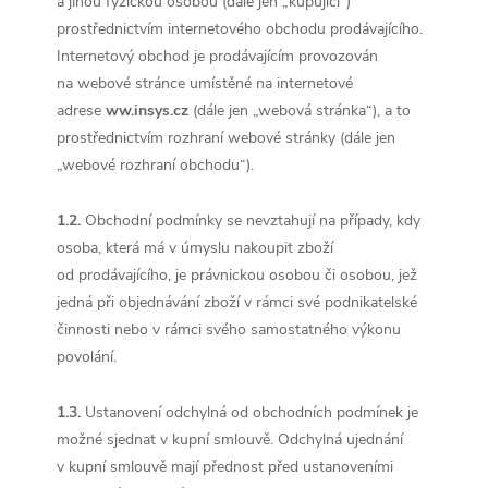
a jinou fyzickou osobou (dále jen „kupující“)
prostřednictvím internetového obchodu prodávajícího.
Internetový obchod je prodávajícím provozován
na webové stránce umístěné na internetové
adrese
ww.insys.cz
(dále jen „webová stránka“), a to
prostřednictvím rozhraní webové stránky (dále jen
„webové rozhraní obchodu“).
1.2.
Obchodní podmínky se nevztahují na případy, kdy
osoba, která má v úmyslu nakoupit zboží
od prodávajícího, je právnickou osobou či osobou, jež
jedná při objednávání zboží v rámci své podnikatelské
činnosti nebo v rámci svého samostatného výkonu
povolání.
1.3.
Ustanovení odchylná od obchodních podmínek je
možné sjednat v kupní smlouvě. Odchylná ujednání
v kupní smlouvě mají přednost před ustanoveními