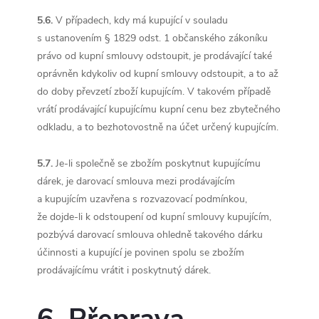
5.6.
V případech, kdy má kupující v souladu
s ustanovením § 1829 odst. 1 občanského zákoníku
právo od kupní smlouvy odstoupit, je prodávající také
oprávněn kdykoliv od kupní smlouvy odstoupit, a to až
do doby převzetí zboží kupujícím. V takovém případě
vrátí prodávající kupujícímu kupní cenu bez zbytečného
odkladu, a to bezhotovostně na účet určený kupujícím.
5.7.
Je-li společně se zbožím poskytnut kupujícímu
dárek, je darovací smlouva mezi prodávajícím
a kupujícím uzavřena s rozvazovací podmínkou,
že dojde-li k odstoupení od kupní smlouvy kupujícím,
pozbývá darovací smlouva ohledně takového dárku
účinnosti a kupující je povinen spolu se zbožím
prodávajícímu vrátit i poskytnutý dárek.