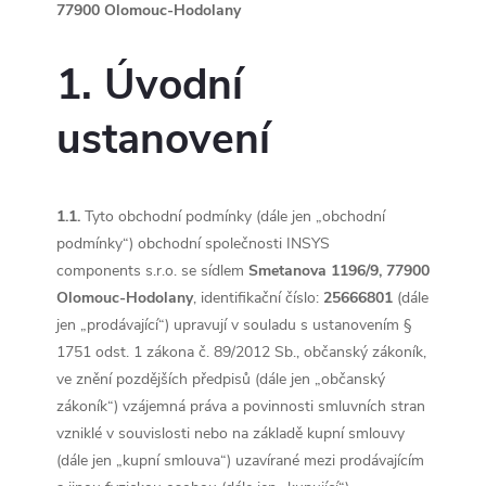
77900 Olomouc-Hodolany
1. Úvodní
ustanovení
1.1.
Tyto obchodní podmínky (dále jen „obchodní
podmínky“) obchodní společnosti INSYS
components s.r.o. se sídlem
Smetanova 1196/9, 77900
Olomouc-Hodolany
, identifikační číslo:
25666801
(dále
jen „prodávající“) upravují v souladu s ustanovením §
1751 odst. 1 zákona č. 89/2012 Sb., občanský zákoník,
ve znění pozdějších předpisů (dále jen „občanský
zákoník“) vzájemná práva a povinnosti smluvních stran
vzniklé v souvislosti nebo na základě kupní smlouvy
(dále jen „kupní smlouva“) uzavírané mezi prodávajícím