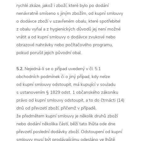
rychlé zkáze, jakož i zboží, které bylo po dodání
nenávratně smíseno s jiným zbožím, od kupní smlouvy
o dodávce zboží v uzavřeném obalu, které spotřebitel
z obalu vyňal a z hygienických důvodů jej není možné
vrátit a od kupní smlouvy o dodávce zvukové nebo
obrazové nahrávky nebo počítačového programu,
pokud porušil jejich původní obal.
5.2.
Nejedná-li se o případ uvedený v čl. 5.1
obchodních podmínek či o jiný případ, kdy nelze
od kupní smlouvy odstoupit, má kupující v souladu
s ustanovením § 1829 odst. 1 občanského zákoníku
právo od kupní smlouvy odstoupit, a to do čtrnácti (14)
dnů od převzetí zboží, přičemž v případě,
že předmětem kupní smlouvy je několik druhů zboží
nebo dodání několika částí, běží tato lhůta ode dne
převzetí poslední dodávky zboží. Odstoupení od kupní
smlouvy musí být prodávajícímu odesláno ve lhůtě