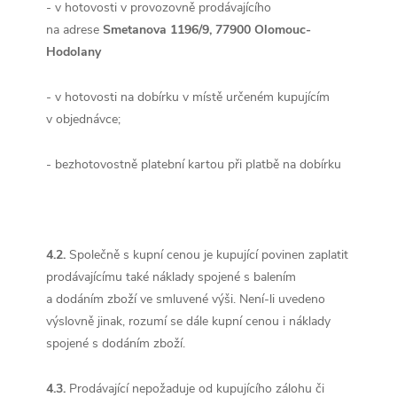
- v hotovosti v provozovně prodávajícího
na adrese
Smetanova 1196/9, 77900 Olomouc-
Hodolany
- v hotovosti na dobírku v místě určeném kupujícím
v objednávce;
- bezhotovostně platební kartou při platbě na dobírku
4.2.
Společně s kupní cenou je kupující povinen zaplatit
prodávajícímu také náklady spojené s balením
a dodáním zboží ve smluvené výši. Není-li uvedeno
výslovně jinak, rozumí se dále kupní cenou i náklady
spojené s dodáním zboží.
4.3.
Prodávající nepožaduje od kupujícího zálohu či