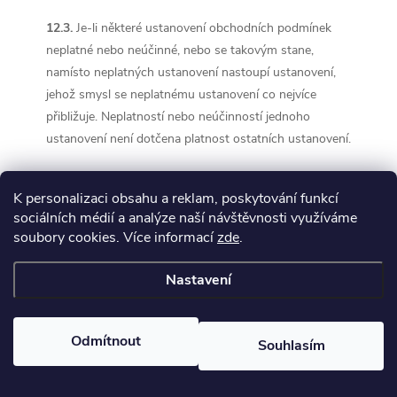
12.3.
Je-li některé ustanovení obchodních podmínek
neplatné nebo neúčinné, nebo se takovým stane,
namísto neplatných ustanovení nastoupí ustanovení,
jehož smysl se neplatnému ustanovení co nejvíce
přibližuje. Neplatností nebo neúčinností jednoho
ustanovení není dotčena platnost ostatních ustanovení.
12.4.
Kupní smlouva včetně obchodních podmínek je
K personalizaci obsahu a reklam, poskytování funkcí
archivována prodávajícím v elektronické podobě a není
sociálních médií a analýze naší návštěvnosti využíváme
přístupná.
soubory cookies. Více informací
zde
.
12.5.
Přílohu obchodních podmínek tvoří vzorový
Nastavení
formulář pro odstoupení od kupní smlouvy.
Odmítnout
12.6.
Kontaktní údaje prodávajícího: adresa pro
Souhlasím
doručování
Smetanova 1196/9, 77900 Olomouc-
Hodolany
, adresa elektronické pošty
info@insys.cz
,