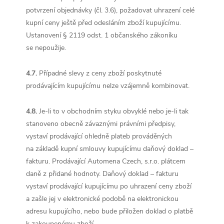
potvrzení objednávky (čl. 3.6), požadovat uhrazení celé
kupní ceny ještě před odesláním zboží kupujícímu.
Ustanovení § 2119 odst. 1 občanského zákoníku
se nepoužije.
4.7.
Případné slevy z ceny zboží poskytnuté
prodávajícím kupujícímu nelze vzájemně kombinovat.
4.8.
Je-li to v obchodním styku obvyklé nebo je-li tak
stanoveno obecně závaznými právními předpisy,
vystaví prodávající ohledně plateb prováděných
na základě kupní smlouvy kupujícímu daňový doklad –
fakturu. Prodávající Automena Czech, s.r.o. plátcem
daně z přidané hodnoty. Daňový doklad – fakturu
vystaví prodávající kupujícímu po uhrazení ceny zboží
a zašle jej v elektronické podobě na elektronickou
adresu kupujícího, nebo bude přiložen doklad o platbě
k zakoupenému zboží.