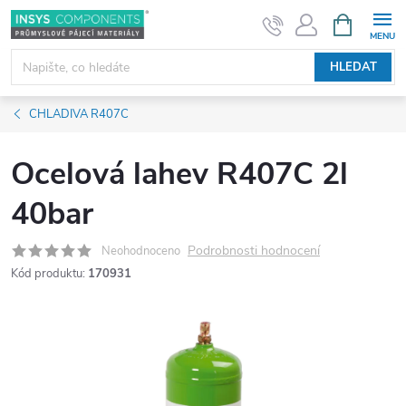
Přejít
NÁKUPNÍ
KOŠÍK
na
obsah
HLEDAT
CHLADIVA R407C
Ocelová lahev R407C 2l
40bar
Podrobnosti hodnocení
Neohodnoceno
Kód produktu:
170931