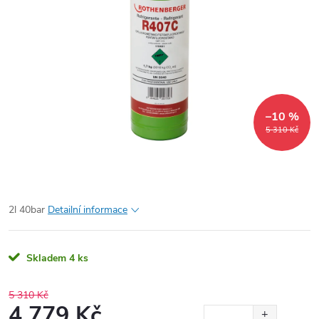
–10 %
5 310 Kč
2l 40bar
Detailní informace
Skladem
4 ks
5 310 Kč
4 779 Kč