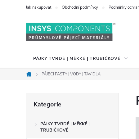
Přejít
Jak nakupovat
Obchodní podmínky
Podmínky ochran
na
obsah
PÁJKY TVRDÉ | MĚKKÉ | TRUBIČKOVÉ
PÁJECÍ PASTY | VODY | TAVIDLA
Domů
P
Přeskočit
Kategorie
kategorie
o
PÁJKY TVRDÉ | MĚKKÉ |
s
TRUBIČKOVÉ