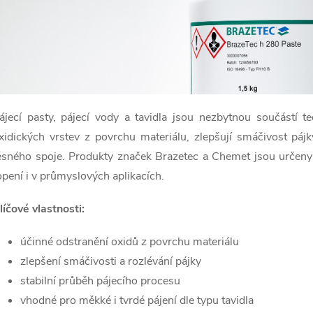
ájecí pasty, pájecí vody a tavidla jsou nezbytnou součástí te
xidických vrstev z povrchu materiálu, zlepšují smáčivost páj
ěsného spoje. Produkty značek
Brazetec
a
Chemet
jsou určeny 
opení i v průmyslových aplikacích.
líčové vlastnosti:
účinné odstranění oxidů z povrchu materiálu
zlepšení smáčivosti a rozlévání pájky
stabilní průběh pájecího procesu
vhodné pro měkké i tvrdé pájení dle typu tavidla