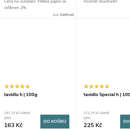
d
t
Cena na vyžádání Měkké pájení se
Rozměr 65x45x40
stříbrem 2%
u
ů
Kód:
DWP140
k
t
ů
tavidlo h | 100g
tavidlo Special h | 10
197,23 Kč včetně
272,25 Kč včetně
DPH
DPH
DO KOŠÍKU
DO
163 Kč
225 Kč