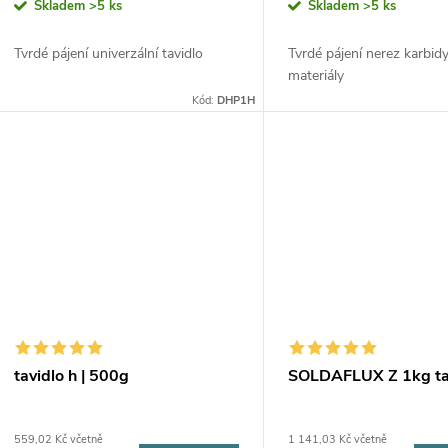
Skladem
>5 ks
Skladem
>5 ks
Tvrdé pájení univerzální tavidlo
Tvrdé pájení nerez karbidy
materiály
Kód:
DHP1H
tavidlo h | 500g
SOLDAFLUX Z 1kg ta
559,02 Kč včetně
1 141,03 Kč včetně