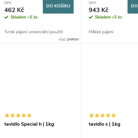
DPH
DPH
DO KOŠÍKU
DO
462 Kč
943 Kč
Skladem
>5 ks
Skladem
>5 ks
Tvrdé pájení univerzální použití
Měkké pájení
Kód:
DHP5H
tavidlo Special h | 1kg
tavidlo s | 1kg