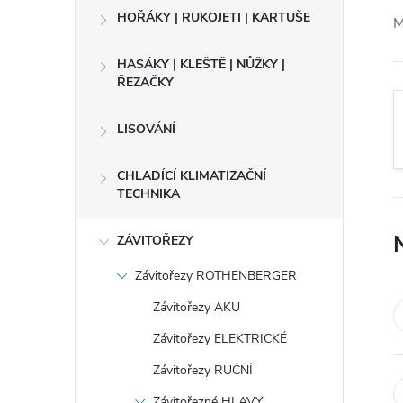
e
HOŘÁKY | RUKOJETI | KARTUŠE
M
l
HASÁKY | KLEŠTĚ | NŮŽKY |
ŘEZAČKY
LISOVÁNÍ
CHLADÍCÍ KLIMATIZAČNÍ
TECHNIKA
ZÁVITOŘEZY
Závitořezy ROTHENBERGER
Závitořezy AKU
Závitořezy ELEKTRICKÉ
Závitořezy RUČNÍ
Závitořezné HLAVY