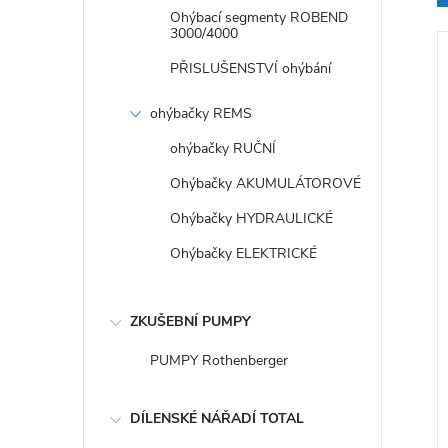
Ohýbací segmenty ROBEND
3000/4000
PŘISLUŠENSTVÍ ohýbání
í
ohýbačky REMS
ohýbačky RUČNÍ
Ohýbačky AKUMULÁTOROVÉ
i
Ohýbačky HYDRAULICKÉ
Ohýbačky ELEKTRICKÉ
ZKUŠEBNÍ PUMPY
PUMPY Rothenberger
DÍLENSKÉ NÁŘADÍ TOTAL