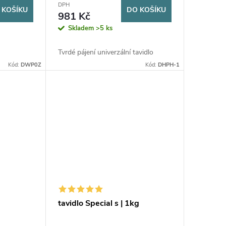
DPH
 KOŠÍKU
DO KOŠÍKU
981 Kč
Skladem
>5 ks
Tvrdé pájení univerzální tavidlo
Kód:
DWP0Z
Kód:
DHPH-1
tavidlo Special s | 1kg