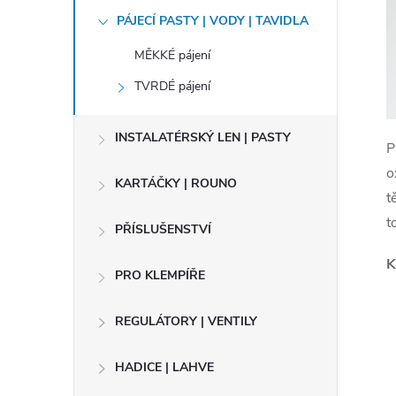
t
PÁJECÍ PASTY | VODY | TAVIDLA
r
MĚKKÉ pájení
TVRDÉ pájení
a
INSTALATÉRSKÝ LEN | PASTY
n
P
o
n
KARTÁČKY | ROUNO
t
t
í
PŘÍSLUŠENSTVÍ
K
p
PRO KLEMPÍŘE
a
REGULÁTORY | VENTILY
n
HADICE | LAHVE