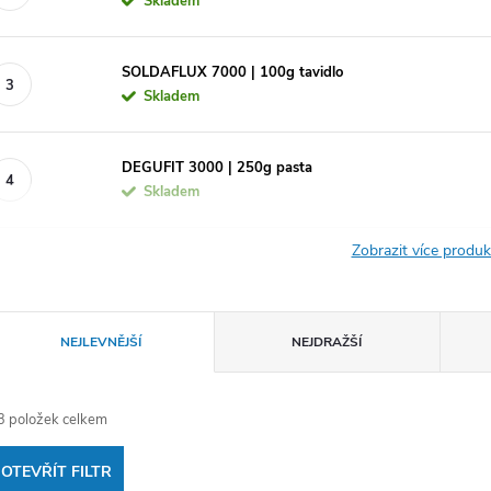
Skladem
SOLDAFLUX 7000 | 100g tavidlo
Skladem
DEGUFIT 3000 | 250g pasta
Skladem
Zobrazit více produ
Ř
NEJLEVNĚJŠÍ
NEJDRAŽŠÍ
a
3
položek celkem
z
OTEVŘÍT FILTR