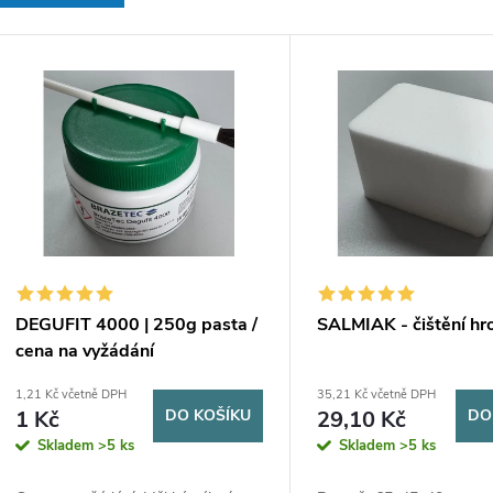
e
V
n
ý
p
p
r
s
o
p
d
DEGUFIT 4000 | 250g pasta /
SALMIAK - čištění hr
cena na vyžádání
r
u
1,21 Kč včetně DPH
35,21 Kč včetně DPH
1 Kč
DO KOŠÍKU
29,10 Kč
DO
o
k
Skladem
>5 ks
Skladem
>5 ks