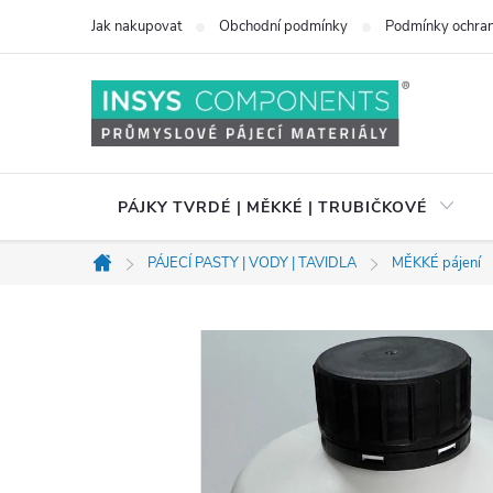
Přejít
Jak nakupovat
Obchodní podmínky
Podmínky ochran
na
obsah
PÁJKY TVRDÉ | MĚKKÉ | TRUBIČKOVÉ
PÁJECÍ PASTY | VODY | TAVIDLA
MĚKKÉ pájení
Domů