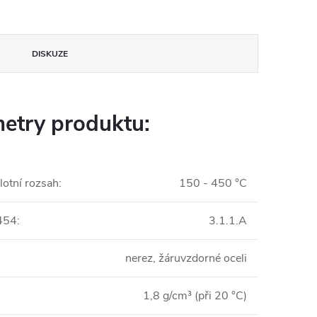
DISKUZE
etry produktu:
lotní rozsah
:
150 - 450 °C
454
:
3.1.1.A
nerez, žáruvzdorné oceli
1,8 g/cm³ (při 20 °C)