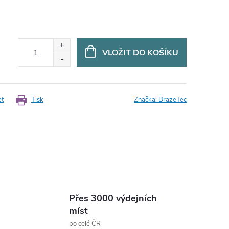
VLOŽIT DO KOŠÍKU
et
Tisk
Značka:
BrazeTec
Přes 3000 výdejních
míst
po celé ČR