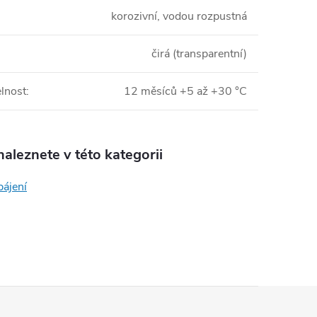
korozivní, vodou rozpustná
čirá (transparentní)
elnost
:
12 měsíců +5 až +30 °C
aleznete v této kategorii
ájení