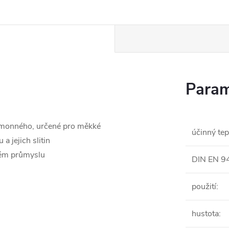
Param
a amonného, určené pro měkké
účinný tep
 a jejich slitin
vém průmyslu
DIN EN 9
použití
:
hustota
: