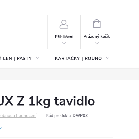
NÁKUPNÍ
KOŠÍK
Prázdný košík
Přihlášení
 LEN | PASTY
KARTÁČKY | ROUNO
PŘÍS
 Z 1kg tavidlo
obnosti hodnocení
Kód produktu:
DWP0Z