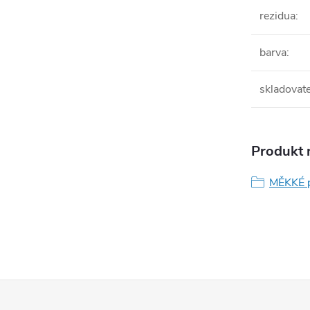
rezidua
:
barva
:
skladovat
Produkt n
MĚKKÉ p