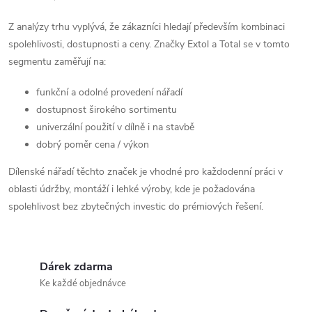
í
v
Z analýzy trhu vyplývá, že zákazníci hledají především kombinaci
á
p
spolehlivosti, dostupnosti a ceny. Značky
Extol
a
Total
se v tomto
n
segmentu zaměřují na:
r
í
funkční a odolné provedení nářadí
v
dostupnost širokého sortimentu
k
univerzální použití v dílně i na stavbě
dobrý poměr cena / výkon
y
Dílenské nářadí těchto značek je vhodné pro každodenní práci v
v
oblasti údržby, montáží i lehké výroby, kde je požadována
spolehlivost bez zbytečných investic do prémiových řešení.
ý
p
i
Dárek zdarma
Ke každé objednávce
s