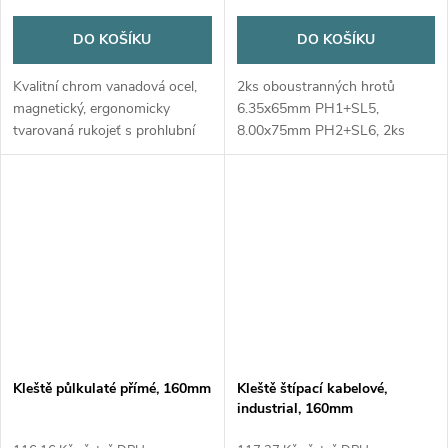
DO KOŠÍKU
DO KOŠÍKU
Kvalitní chrom vanadová ocel,
2ks oboustranných hrotů
magnetický, ergonomicky
6.35x65mm PH1+SL5,
tvarovaná rukojeť s prohlubní
8.00x75mm PH2+SL6, 2ks
na palec.
socket 6mm, 8mm,
ergonometrická rukojeť.
Kleště půlkulaté přímé, 160mm
Kleště štípací kabelové,
industrial, 160mm