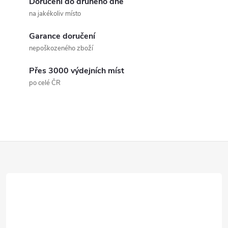
Doručení do druhého dne
u
na jakékoliv místo
Garance doručení
nepoškozeného zboží
Přes 3000 výdejních míst
po celé ČR
Z
á
p