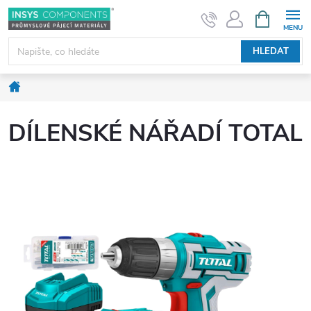
Přejít
NÁKUPNÍ
KOŠÍK
na
obsah
HLEDAT
Domů
DÍLENSKÉ NÁŘADÍ TOTAL