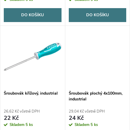
o
o
d
DO KOŠÍKU
DO KOŠÍKU
d
u
u
k
k
t
t
ů
ů
Šroubovák křížový, industrial
Šroubovák plochý 4x100mm,
industrial
26,62 Kč včetně DPH
29,04 Kč včetně DPH
22 Kč
24 Kč
Skladem
5 ks
Skladem
5 ks