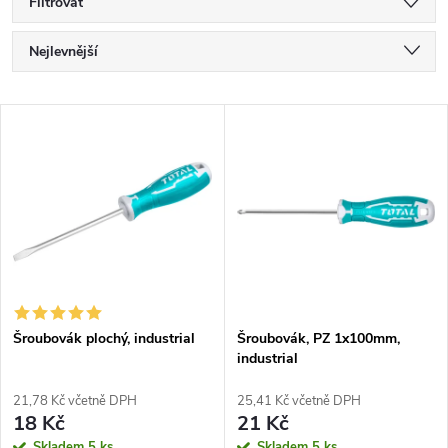
Filtrovat
Ř
Nejlevnější
a
Nejdražší
V
Nejprodávanější
z
ý
Abecedně
e
p
n
i
í
s
p
Šroubovák plochý, industrial
Šroubovák, PZ 1x100mm,
industrial
p
r
21,78 Kč včetně DPH
25,41 Kč včetně DPH
r
18 Kč
21 Kč
Skladem
5 ks
Skladem
5 ks