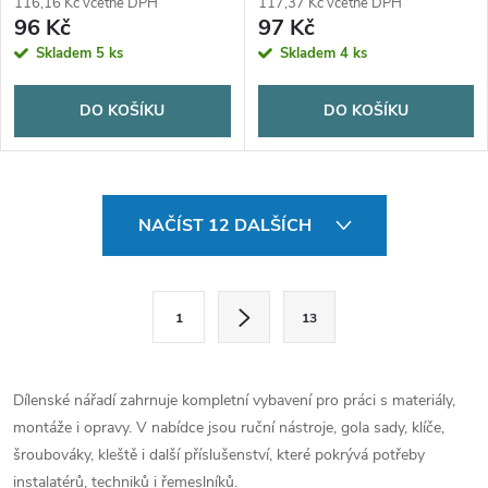
116,16 Kč včetně DPH
117,37 Kč včetně DPH
96 Kč
97 Kč
Skladem
5 ks
Skladem
4 ks
DO KOŠÍKU
DO KOŠÍKU
O
NAČÍST 12 DALŠÍCH
v
l
S
1
13
t
á
r
d
á
Dílenské nářadí zahrnuje kompletní vybavení pro práci s materiály,
a
n
montáže i opravy. V nabídce jsou ruční nástroje, gola sady, klíče,
k
šroubováky, kleště i další příslušenství, které pokrývá potřeby
c
o
instalatérů, techniků i řemeslníků.