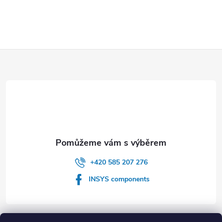
Z
á
p
a
t
+420 585 207 276
í
INSYS components