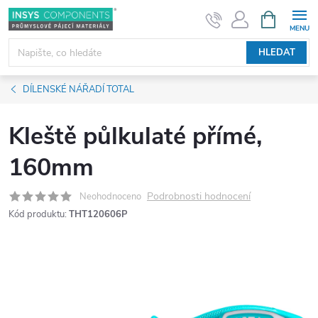
Přejít
NÁKUPNÍ
KOŠÍK
na
obsah
HLEDAT
DÍLENSKÉ NÁŘADÍ TOTAL
Kleště půlkulaté přímé,
160mm
Podrobnosti hodnocení
Neohodnoceno
Kód produktu:
THT120606P