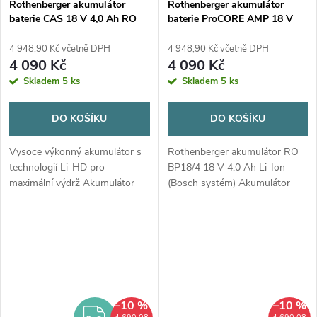
Rothenberger akumulátor
Rothenberger akumulátor
baterie CAS 18 V 4,0 Ah RO
baterie ProCORE AMP 18 V
BP18/4 Li-HD
4,0 Ah RO BP18/4
4 948,90 Kč včetně DPH
4 948,90 Kč včetně DPH
4 090 Kč
4 090 Kč
Skladem
5 ks
Skladem
5 ks
DO KOŠÍKU
DO KOŠÍKU
Vysoce výkonný akumulátor s
Rothenberger akumulátor RO
technologií Li-HD pro
BP18/4 18 V 4,0 Ah Li-Ion
maximální výdrž Akumulátor
(Bosch systém) Akumulátor
RO BP18/4 Li-HD představuje
ProCORE AMP je lehká a
moderní zdroj energie pro
praktická baterie určená pro
profesionální aku nářadí
napájení aku nářadí
Rothenberger v...
Rothenberger...
–10 %
–10 %
ZDARMA