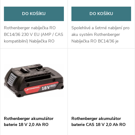
o
o
d
DO KOŠÍKU
DO KOŠÍKU
d
u
Rothenberger nabíječka RO
Spolehlivé a šetrné nabíjení pro
u
BC14/36 230 V EU (AMP / CAS
aku systém Rothenberger
k
kompatibilní) Nabíječka RO
Nabíječka RO BC14/36 je
k
BC14/36 je určena pro rychlé a
určena pro efektivní a bezpečné
šetrné nabíjení všech
nabíjení všech akumulátorů RO
t
akumulátorů RO BP 18 V.
BP 18 V v systému CAS
t
Díky...
(Cordless...
ů
ů
Rothenberger akumulátor
Rothenberger akumulátor
baterie 18 V 2,0 Ah RO
baterie CAS 18 V 2,0 Ah RO
BP18/2, Li-Power AMP
BP18/2 Li-Power