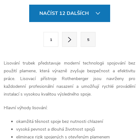
O
NAČÍST 12 DALŠÍCH
v
l
S
1
5
t
á
r
d
á
Lisování trubek představuje moderní technologii spojování bez
a
n
použití plamene, která výrazně zvyšuje bezpečnost a efektivitu
k
práce. Lisovací přístroje Rothenberger jsou navrženy pro
c
o
každodenní profesionální nasazení a umožňují rychlé provádění
í
instalací s vysokou kvalitou výsledného spoje.
v
á
p
Hlavní výhody lisování:
n
r
í
okamžitá těsnost spoje bez nutnosti chlazení
vysoká pevnost a dlouhá životnost spojů
v
eliminace rizik spojených s otevřeným plamenem