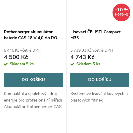
–10 %
5 270 Kč
Rothenberger akumulátor
Lisovací ČELISTI Compact
baterie CAS 18 V 4,0 Ah RO
M35
BP18/4 Li-Power
5 445 Kč včetně DPH
5 739,03 Kč včetně DPH
4 500 Kč
4 743 Kč
Skladem
5 ks
Skladem
5 ks
DO KOŠÍKU
DO KOŠÍKU
Kompaktní a spolehlivý zdroj
Systémové lisování kovových a
energie pro profesionální nářadí
plastových fitinek
Akumulátor Rothenberger CAS
18 V / 2,0 Ah Li-Power je určen
pro napájení kompatibilního aku
nářadí v rámci systému...