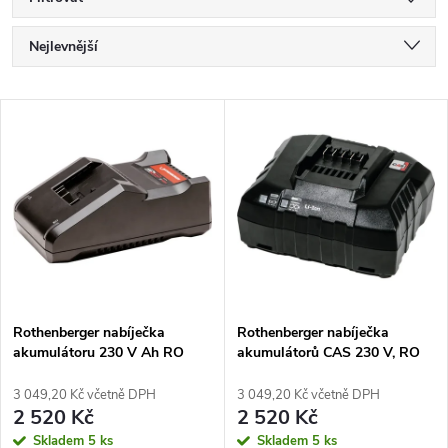
Ř
Nejlevnější
a
Nejdražší
V
Nejprodávanější
z
ý
Abecedně
e
p
n
i
í
s
p
Rothenberger nabíječka
Rothenberger nabíječka
akumulátoru 230 V Ah RO
akumulátorů CAS 230 V, RO
p
BC14/36, EU AMP
BC14/36, EU
r
3 049,20 Kč včetně DPH
3 049,20 Kč včetně DPH
r
2 520 Kč
2 520 Kč
Skladem
5 ks
Skladem
5 ks