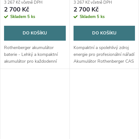
3 267 Kč včetně DPH
3 267 Kč včetně DPH
2 700 Kč
2 700 Kč
Skladem
5 ks
Skladem
5 ks
DO KOŠÍKU
DO KOŠÍKU
Rothenberger akumulátor
Kompaktní a spolehlivý zdroj
baterie - Lehký a kompaktní
energie pro profesionální nářadí
akumulátor pro každodenní
Akumulátor Rothenberger CAS
práci bez omezení Akumulátor
18 V / 2,0 Ah Li-Power je určen
RO BP18/2 Li-Power AMP
pro napájení kompatibilního aku
představuje spolehlivý zdroj
nářadí v rámci systému...
energie pro aku...