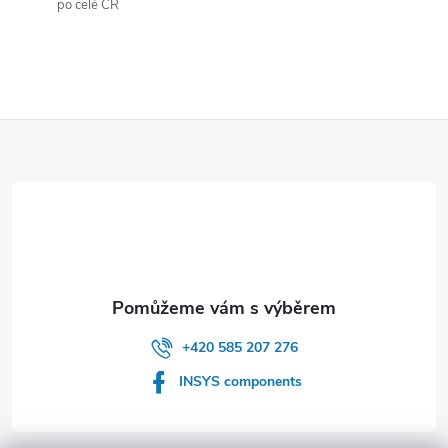
po celé ČR
Z
á
p
a
t
+420 585 207 276
í
INSYS components