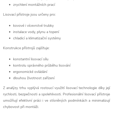
k
zrychlení montážních prací
y
Lisovací přístroje jsou určeny pro:
v
kovové i vícevrstvé trubky
instalace vody, plynu a topení
ý
chladicí a klimatizační systémy
p
Konstrukce přístrojů zajišťuje:
i
konstantní lisovací sílu
s
kontrolu správného průběhu lisování
ergonomické ovládání
u
dlouhou životnost zařízení
Z analýzy trhu vyplývá rostoucí využití lisovací technologie díky její
rychlosti, bezpečnosti a spolehlivosti. Profesionální lisovací přístroje
umožňují efektivní práci i ve stísněných podmínkách a minimalizují
chybovost při montáži.