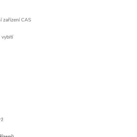
í zařízení CAS
 vybití
rž
ízení)