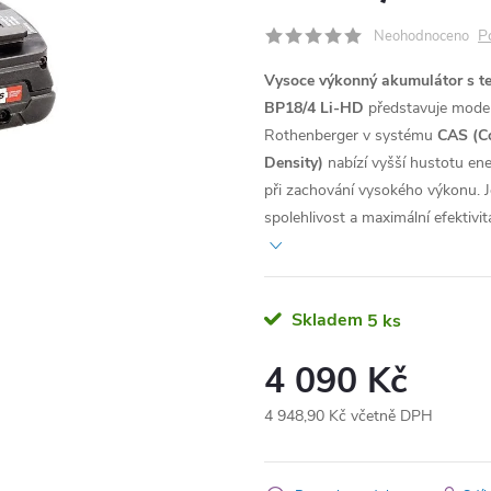
P
Neohodnoceno
Vysoce výkonný akumulátor s te
BP18/4 Li-HD
představuje modern
Rothenberger v systému
CAS (Co
Density)
nabízí vyšší hustotu en
při zachování vysokého výkonu.
spolehlivost a maximální efektiv
Skladem
5 ks
4 090 Kč
4 948,90 Kč včetně DPH
Měrná
cena: