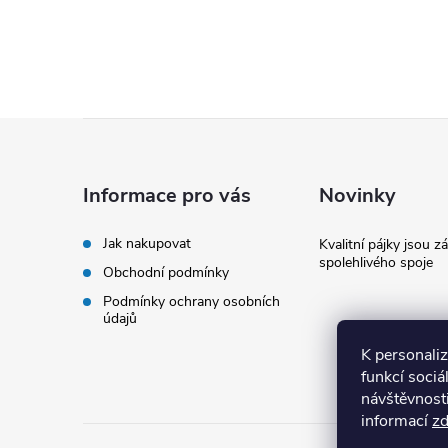
Z
á
Informace pro vás
Novinky
p
Jak nakupovat
Kvalitní pájky jsou z
spolehlivého spoje
Obchodní podmínky
a
Podmínky ochrany osobních
údajů
t
K personali
í
funkcí sociá
návštěvnost
informací
z