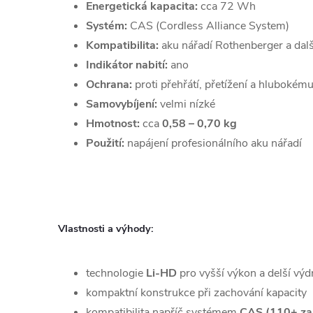
Energetická kapacita:
cca 72 Wh
Systém:
CAS (Cordless Alliance System)
Kompatibilita:
aku nářadí Rothenberger a dalš
Indikátor nabití:
ano
Ochrana:
proti přehřátí, přetížení a hlubokému
Samovybíjení:
velmi nízké
Hmotnost:
cca
0,58 – 0,70 kg
Použití:
napájení profesionálního aku nářadí
Vlastnosti a výhody:
technologie
Li-HD
pro vyšší výkon a delší výd
kompaktní konstrukce při zachování kapacity
kompatibilita napříč systémem
CAS (110+ zař