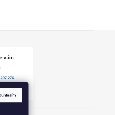
 207 276
mponents
ouhlasím