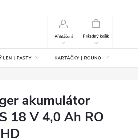
NÁKUPNÍ
KOŠÍK
Prázdný košík
Přihlášení
 LEN | PASTY
KARTÁČKY | ROUNO
PŘÍS
ger akumulátor
AS 18 V 4,0 Ah RO
-HD