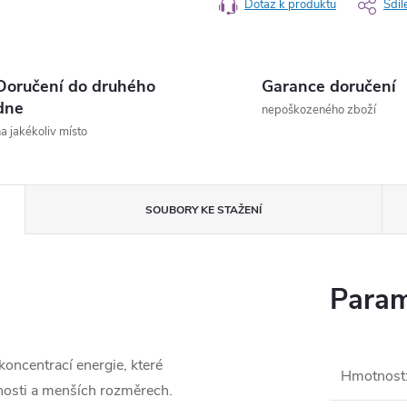
Dotaz k produktu
Sdíl
Doručení do druhého
Garance doručení
dne
nepoškozeného zboží
a jakékoliv místo
SOUBORY KE STAŽENÍ
Param
koncentrací energie, které
Hmotnost
nosti a menších rozměrech.