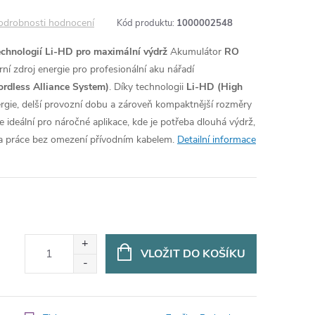
odrobnosti hodnocení
Kód produktu:
1000002548
chnologií Li-HD pro maximální výdrž
Akumulátor
RO
í zdroj energie pro profesionální aku nářadí
rdless Alliance System)
. Díky technologii
Li-HD (High
ergie, delší provozní dobu a zároveň kompaktnější rozměry
Je ideální pro náročné aplikace, kde je potřeba dlouhá výdrž,
ita práce bez omezení přívodním kabelem.
Detailní informace
VLOŽIT DO KOŠÍKU