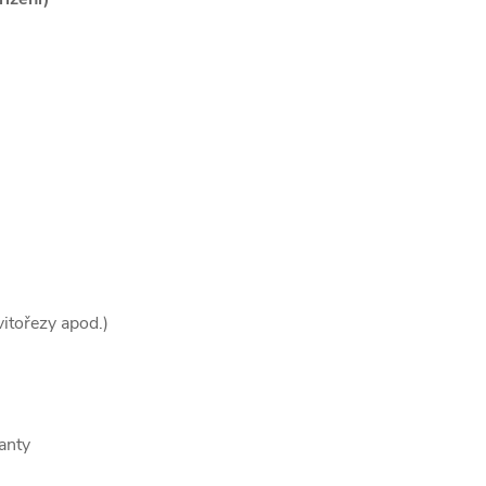
vitořezy apod.)
ianty