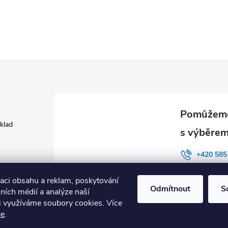
áklad
+420 585
INSYS co
zaci obsahu a reklam, poskytování
Odmítnout
S
lních médií a analýze naší
i využíváme soubory cookies. Více
de
.