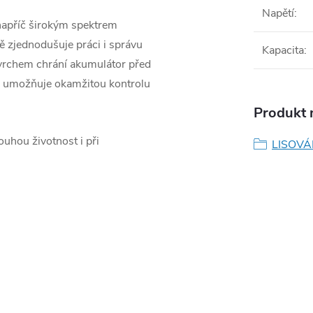
Napětí
:
 napříč širokým spektrem
ě zjednodušuje práci i správu
Kapacita
:
rchem chrání akumulátor před
or umožňuje okamžitou kontrolu
Produkt n
ouhou životnost i při
LISOVÁ