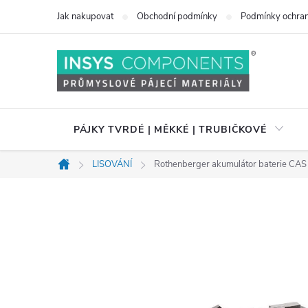
Přejít
Jak nakupovat
Obchodní podmínky
Podmínky ochran
na
obsah
PÁJKY TVRDÉ | MĚKKÉ | TRUBIČKOVÉ
LISOVÁNÍ
Rothenberger akumulátor baterie CAS
Domů