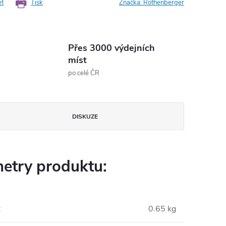
et
Tisk
Značka:
Rothenberger
Přes 3000 výdejních
míst
po celé ČR
DISKUZE
etry produktu:
:
0.65 kg