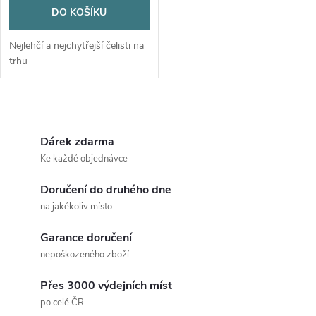
DO KOŠÍKU
Nejlehčí a nejchytřejší čelisti na
trhu
O
v
Dárek zdarma
Ke každé objednávce
l
Doručení do druhého dne
á
na jakékoliv místo
d
Garance doručení
a
nepoškozeného zboží
c
Přes 3000 výdejních míst
po celé ČR