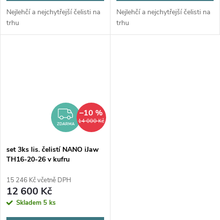
Nejlehčí a nejchytřejší čelisti na
Nejlehčí a nejchytřejší čelisti na
trhu
trhu
–10 %
ZDARMA
14 000 Kč
ZDARMA
set 3ks lis. čelistí NANO iJaw
TH16-20-26 v kufru
15 246 Kč včetně DPH
12 600 Kč
Skladem
5 ks