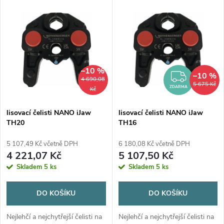
V
Nejprodávanější
z
ý
Abecedně
e
p
n
–10 %
i
–10 %
ZDAR
4 690,08
5 675 Kč
í
ZDARMA
Kč
s
p
lisovací čelisti NANO iJaw
lisovací čelisti NANO iJaw
TH20
TH16
p
r
5 107,49 Kč včetně DPH
6 180,08 Kč včetně DPH
r
4 221,07 Kč
5 107,50 Kč
o
Skladem
5 ks
Skladem
5 ks
o
d
DO KOŠÍKU
DO KOŠÍKU
d
u
Nejlehčí a nejchytřejší čelisti na
Nejlehčí a nejchytřejší čelisti na