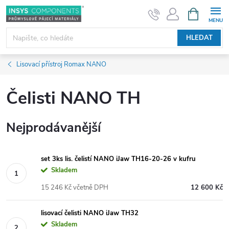
Přejít
NÁKUPNÍ
KOŠÍK
na
obsah
HLEDAT
Lisovací přístroj Romax NANO
Čelisti NANO TH
Nejprodávanější
set 3ks lis. čelistí NANO iJaw TH16-20-26 v kufru
Skladem
15 246 Kč včetně DPH
12 600 Kč
lisovací čelisti NANO iJaw TH32
Skladem