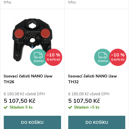
u
trhu
trhu
k
k
t
t
ů
ů
–10 %
–10 %
ZDARMA
ZDAR
5 675 Kč
5 675 Kč
ZDARMA
ZDARMA
lisovací čelisti NANO iJaw
lisovací čelisti NANO iJaw
TH26
TH32
6 180,08 Kč včetně DPH
6 180,08 Kč včetně DPH
5 107,50 Kč
5 107,50 Kč
Skladem
5 ks
Skladem
>5 ks
DO KOŠÍKU
DO KOŠÍKU