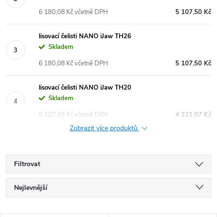
6 180,08 Kč včetně DPH
5 107,50 Kč
lisovací čelisti NANO iJaw TH26
Skladem
6 180,08 Kč včetně DPH
5 107,50 Kč
lisovací čelisti NANO iJaw TH20
Skladem
5 107,49 Kč včetně DPH
4 221,07 Kč
Zobrazit více produktů
Filtrovat
Ř
Nejlevnější
a
Nejdražší