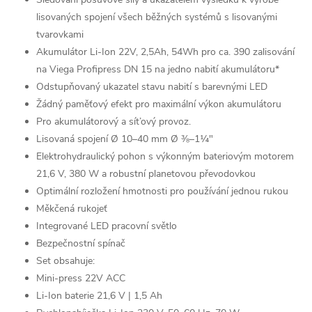
lisovaných spojení všech běžných systémů s lisovanými
tvarovkami
Akumulátor Li-Ion 22V, 2,5Ah, 54Wh pro ca. 390 zalisování
na Viega Profipress DN 15 na jedno nabití akumulátoru*
Odstupňovaný ukazatel stavu nabití s barevnými LED
Žádný paměťový efekt pro maximální výkon akumulátoru
Pro akumulátorový a sít’ový provoz.
Lisovaná spojení Ø 10–40 mm Ø ⅜–1¼"
Elektrohydraulický pohon s výkonným bateriovým motorem
21,6 V, 380 W a robustní planetovou převodovkou
Optimální rozložení hmotnosti pro používání jednou rukou
Měkčená rukojeť
Integrované LED pracovní světlo
Bezpečnostní spínač
Set obsahuje:
Mini-press 22V ACC
Li-Ion baterie 21,6 V | 1,5 Ah