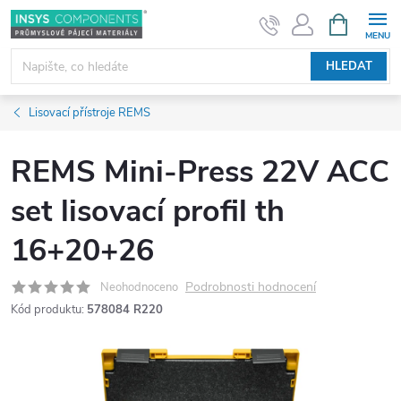
Přejít
NÁKUPNÍ
KOŠÍK
na
obsah
HLEDAT
Lisovací přístroje REMS
REMS Mini-Press 22V ACC
set lisovací profil th
16+20+26
Podrobnosti hodnocení
Neohodnoceno
Kód produktu:
578084 R220