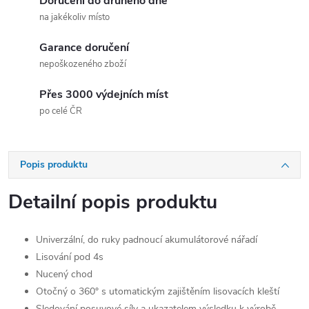
Doručení do druhého dne
na jakékoliv místo
Garance doručení
nepoškozeného zboží
Přes 3000 výdejních míst
po celé ČR
Popis produktu
Detailní popis produktu
Univerzální, do ruky padnoucí akumulátorové nářadí
Lisování pod 4s
Nucený chod
Otočný o 360° s utomatickým zajištěním lisovacích kleští
Sledování posuvové síly a ukazatelem výsledku k výrobě