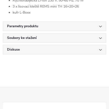
Rychlonabíječka Li-Ion 230 V, 50–60 Hz, 70 W
3 x lisovací kleště REMS mini TH 16+20+26
kufr L-Boxx
Parametry produktu
Soubory ke stažení
Diskuse
Z
á