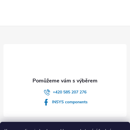
Z
á
p
a
t
+420 585 207 276
í
INSYS components
Informace pro vás