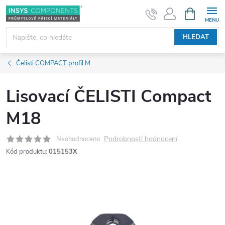
Přejít
NÁKUPNÍ
KOŠÍK
na
obsah
HLEDAT
Čelisti COMPACT profil M
Lisovací ČELISTI Compact
M18
Podrobnosti hodnocení
Neohodnoceno
Kód produktu:
015153X