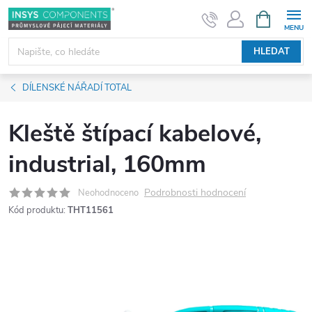
Přejít
NÁKUPNÍ
KOŠÍK
na
obsah
HLEDAT
DÍLENSKÉ NÁŘADÍ TOTAL
Kleště štípací kabelové,
industrial, 160mm
Podrobnosti hodnocení
Neohodnoceno
Kód produktu:
THT11561