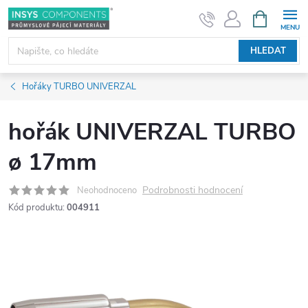
Přejít
NÁKUPNÍ
KOŠÍK
na
obsah
HLEDAT
Hořáky TURBO UNIVERZAL
hořák UNIVERZAL TURBO
ø 17mm
Podrobnosti hodnocení
Neohodnoceno
Kód produktu:
004911