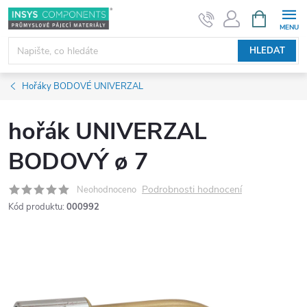
Přejít
NÁKUPNÍ
KOŠÍK
na
obsah
HLEDAT
Hořáky BODOVÉ UNIVERZAL
hořák UNIVERZAL
BODOVÝ ø 7
Podrobnosti hodnocení
Neohodnoceno
Kód produktu:
000992