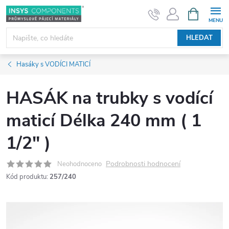
Přejít
NÁKUPNÍ
KOŠÍK
na
obsah
HLEDAT
Hasáky s VODÍCI MATICÍ
HASÁK na trubky s vodící
maticí Délka 240 mm ( 1
1/2" )
Podrobnosti hodnocení
Neohodnoceno
Kód produktu:
257/240