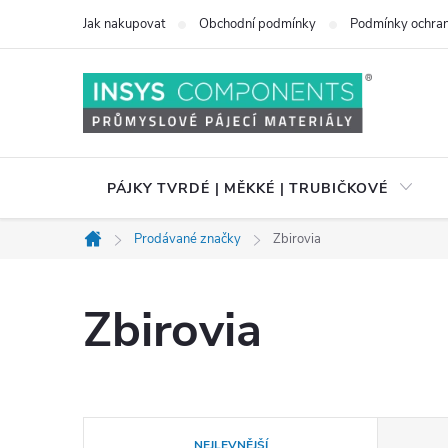
Přejít
Jak nakupovat
Obchodní podmínky
Podmínky ochran
na
obsah
PÁJKY TVRDÉ | MĚKKÉ | TRUBIČKOVÉ
Prodávané značky
Zbirovia
Domů
Zbirovia
Ř
NEJLEVNĚJŠÍ