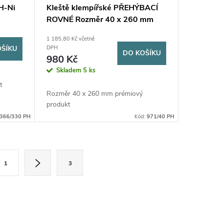
PH-Ni
Kleště klempířské PŘEHÝBACÍ
ROVNÉ Rozměr 40 x 260 mm
1 185,80 Kč včetně
OŠÍKU
DPH
DO KOŠÍKU
980 Kč
Skladem
5 ks
t
Rozměr 40 x 260 mm prémiový
produkt
366/330 PH
Kód:
971/40 PH
1
3