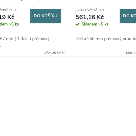
včetně DPH
679 Kč včetně DPH
19 Kč
DO KOŠÍKU
561,16 Kč
DO K
adem
>5 ks
Skladem
>5 ks
57 mm ( 1 3/4" ) prémiový
Délka 250 mm prémiový produk
t
Kód:
257/270
Kód:
3