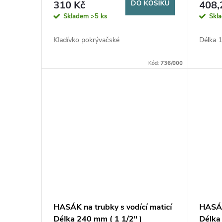
o
310 Kč
DO KOŠÍKU
408,
u
Skladem
>5 ks
Skl
d
k
Kladívko pokrývačské
Délka 
u
t
Kód:
736/000
k
ů
t
ů
HASÁK na trubky s vodící maticí
HASÁK
Délka 240 mm ( 1 1/2" )
Délka