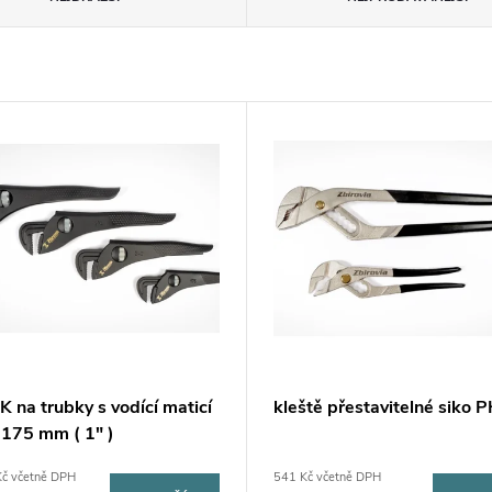
 na trubky s vodící maticí
kleště přestavitelné siko 
 175 mm ( 1" )
Kč včetně DPH
541 Kč včetně DPH