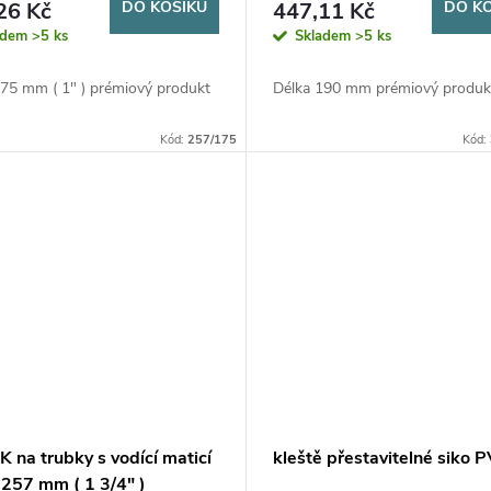
26 Kč
DO KOŠÍKU
447,11 Kč
DO K
adem
>5 ks
Skladem
>5 ks
175 mm ( 1" ) prémiový produkt
Délka 190 mm prémiový produk
Kód:
257/175
Kód:
 na trubky s vodící maticí
kleště přestavitelné siko 
 257 mm ( 1 3/4" )