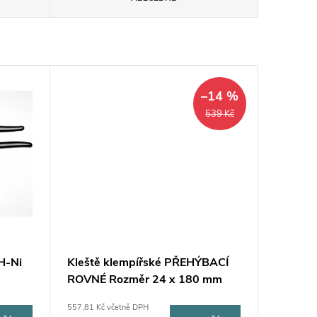
–14 %
539 Kč
PH-Ni
Kleště klempířské PŘEHÝBACÍ
ROVNÉ Rozměr 24 x 180 mm
557,81 Kč včetně DPH