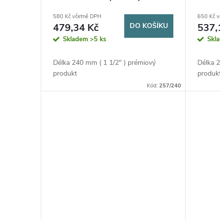
580 Kč včetně DPH
650 Kč 
479,34 Kč
DO KOŠÍKU
537,
Skladem
>5 ks
Skl
Délka 240 mm ( 1 1/2" ) prémiový
Délka 2
produkt
produk
Kód:
257/240