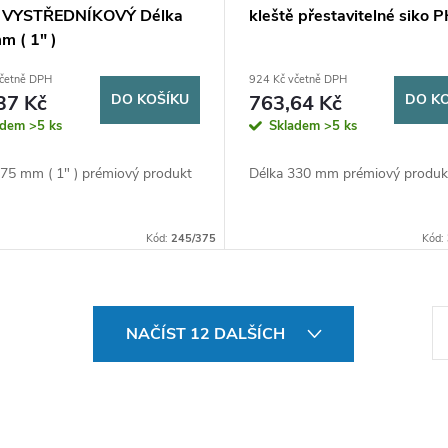
k VYSTŘEDNÍKOVÝ Délka
kleště přestavitelné siko 
m ( 1" )
včetně DPH
924 Kč včetně DPH
37 Kč
DO KOŠÍKU
763,64 Kč
DO K
adem
>5 ks
Skladem
>5 ks
375 mm ( 1" ) prémiový produkt
Délka 330 mm prémiový produk
Kód:
245/375
Kód:
S
NAČÍST 12 DALŠÍCH
t
r
á