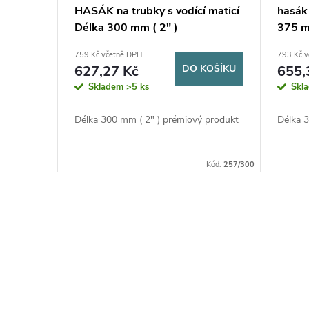
HASÁK na trubky s vodící maticí
hasá
Délka 300 mm ( 2" )
375 m
759 Kč včetně DPH
793 Kč 
627,27 Kč
DO KOŠÍKU
655,
Skladem
>5 ks
Skl
Délka 300 mm ( 2" ) prémiový produkt
Délka 
Kód:
257/300
O
v
l
á