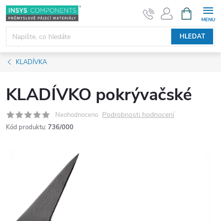
Přejít
NÁKUPNÍ
KOŠÍK
na
obsah
HLEDAT
KLADÍVKA
KLADÍVKO pokrývačské
Podrobnosti hodnocení
Neohodnoceno
Kód produktu:
736/000