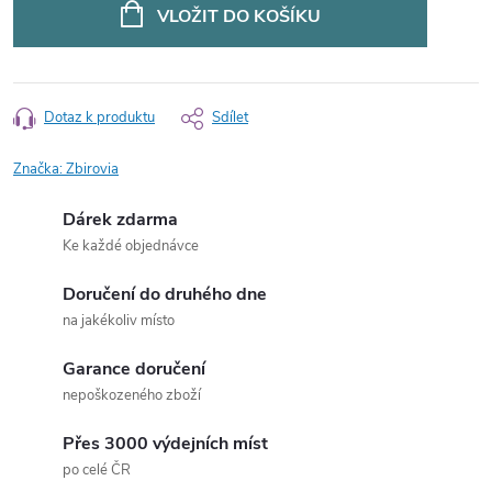
cena:
VLOŽIT DO KOŠÍKU
Dotaz k produktu
Sdílet
Značka:
Zbirovia
Dárek zdarma
Ke každé objednávce
Doručení do druhého dne
na jakékoliv místo
Garance doručení
nepoškozeného zboží
Přes 3000 výdejních míst
po celé ČR