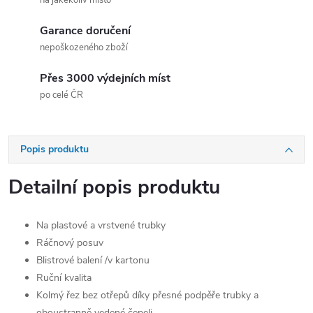
na jakékoliv místo
Garance doručení
nepoškozeného zboží
Přes 3000 výdejních míst
po celé ČR
Popis produktu
Detailní popis produktu
Na plastové a vrstvené trubky
Ráčnový posuv
Blistrové balení /v kartonu
Ruční kvalita
Kolmý řez bez otřepů díky přesné podpěře trubky a
oboustranně vedené čepeli