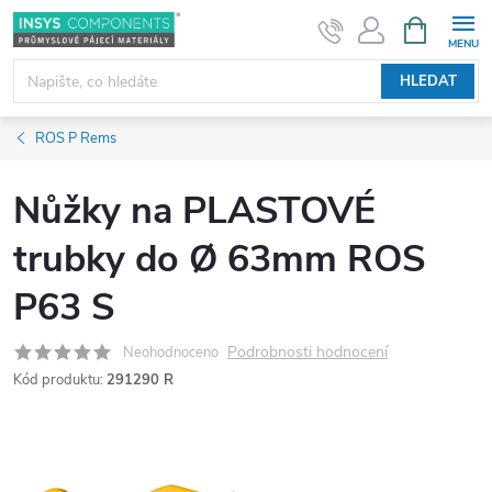
Přejít
NÁKUPNÍ
KOŠÍK
na
obsah
HLEDAT
ROS P Rems
Nůžky na PLASTOVÉ
trubky do Ø 63mm ROS
P63 S
Podrobnosti hodnocení
Neohodnoceno
Kód produktu:
291290 R