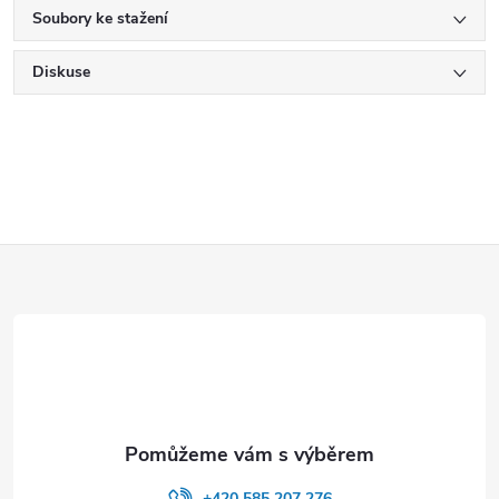
Soubory ke stažení
Diskuse
Z
á
p
a
t
+420 585 207 276