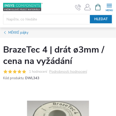
Přejít
NÁKUPNÍ
KOŠÍK
na
obsah
HLEDAT
MĚKKÉ pájky
BrazeTec 4 | drát ø3mm /
cena na vyžádání
Podrobnosti hodnocení
1 hodnocení
Kód produktu:
DWL343