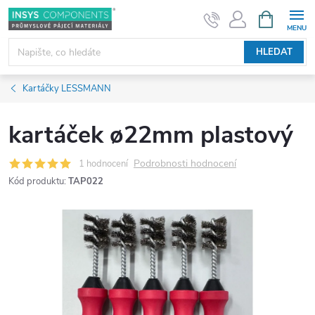
Přejít
NÁKUPNÍ
KOŠÍK
na
obsah
HLEDAT
Kartáčky LESSMANN
kartáček ø22mm plastový
Podrobnosti hodnocení
1 hodnocení
Kód produktu:
TAP022