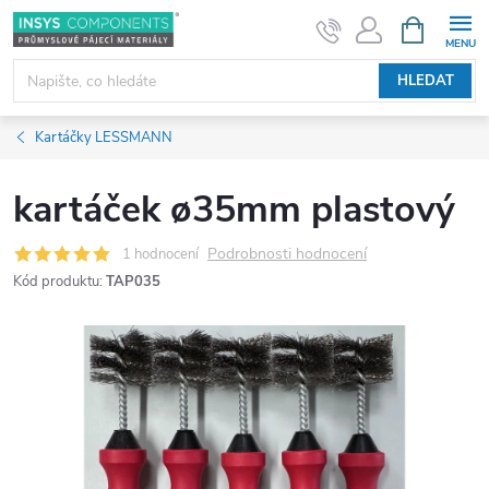
Přejít
NÁKUPNÍ
KOŠÍK
na
obsah
HLEDAT
Kartáčky LESSMANN
kartáček ø35mm plastový
Podrobnosti hodnocení
1 hodnocení
Kód produktu:
TAP035