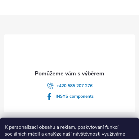
Z
á
p
a
t
+420 585 207 276
í
INSYS components
Informace pro vás
K personalizaci obsahu a reklam, poskytování funkcí
sociálních médií a analýze naší návštěvnosti využíváme