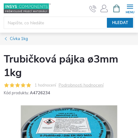
Přejít
NÁKUPNÍ
KOŠÍK
na
obsah
HLEDAT
Cívka 1kg
Trubičková pájka ø3mm
1kg
Podrobnosti hodnocení
1 hodnocení
Kód produktu:
A4726234