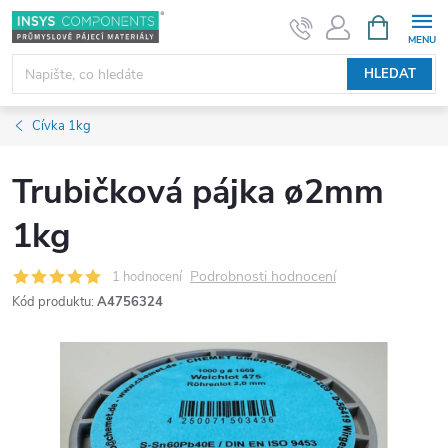
Přejít
NÁKUPNÍ
KOŠÍK
na
obsah
HLEDAT
Cívka 1kg
Trubičková pájka ø2mm
1kg
Podrobnosti hodnocení
1 hodnocení
Kód produktu:
A4756324