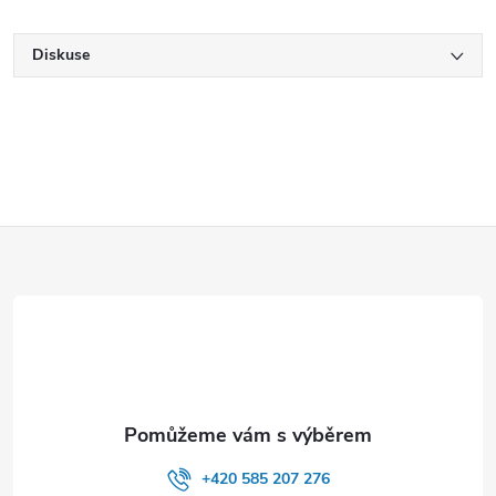
Diskuse
Z
á
p
a
t
+420 585 207 276