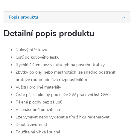
Popis produktu
Detailní popis produktu
Nulový otěr kovu
Čistí do kovového lesku
Rychlé čištění bez vzniku rýh na povrchu trubky
Zbytky po oleji nebo mastnotách lze snadno odstranit,
protože rouno odolává rozpouštědlům
Vužití i pro jiné materiály
Čisté pájecí plochy podle DVGW pracovní list GW2
Pájené plochy bez zálupů
Vícenásobně použitelná
Lze vymívat nebo vyklepat a tím žínku regenerovat
Dlouhá životnost
Použitelná vlhká i suchá