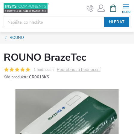
Přejít
NÁKUPNÍ
KOŠÍK
na
obsah
HLEDAT
ROUNO
ROUNO BrazeTec
Podrobnosti hodnocení
1 hodnocení
Kód produktu:
CR0613KS