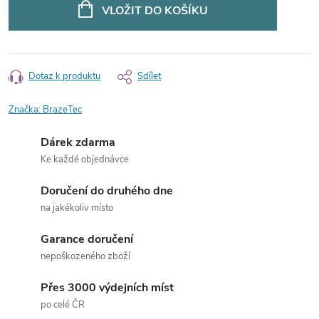
cena:
VLOŽIT DO KOŠÍKU
Dotaz k produktu
Sdílet
Značka:
BrazeTec
Dárek zdarma
Ke každé objednávce
Doručení do druhého dne
na jakékoliv místo
Garance doručení
nepoškozeného zboží
Přes 3000 výdejních míst
po celé ČR