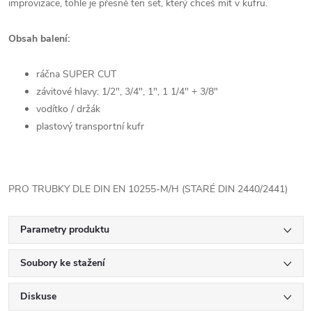
improvizace, tohle je přesně ten set, který chceš mít v kufru.
Obsah balení:
ráčna SUPER CUT
závitové hlavy: 1/2", 3/4", 1", 1 1/4" + 3/8"
vodítko / držák
plastový transportní kufr
PRO TRUBKY DLE DIN EN 10255-M/H (STARÉ DIN 2440/2441)
Parametry produktu
Soubory ke stažení
Diskuse