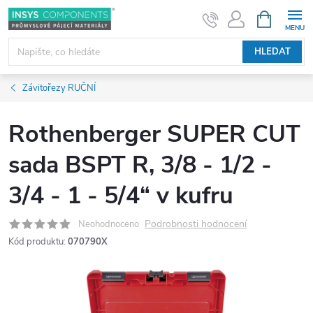
Přejít
NÁKUPNÍ
KOŠÍK
na
obsah
HLEDAT
Závitořezy RUČNÍ
Rothenberger SUPER CUT
sada BSPT R, 3/8 - 1/2 -
3/4 - 1 - 5/4“ v kufru
Podrobnosti hodnocení
Neohodnoceno
Kód produktu:
070790X