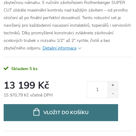
zbytečnou námahu. S ručním závitořezem Rothenberger SUPER
CUT získáte maximální kontrolu nad každým závitem – od prvního
otočení až po finální perfektní dosednutí.
Tento robustní set je
navržený pro každodenní nasazení instalatérů, topenářů i servisních
techniků. Díky promyšlené konstrukci zvládnete závitování
ocelových trubek v rozsahu 1/2" až 2" rychle, čistě a bez
zbytečného odporu.
Detailní informace
Skladem
5 ks
13 199 Kč
15 970,79 Kč včetně DPH
Měrná
cena:
VLOŽIT DO KOŠÍKU