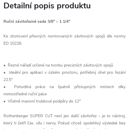
Detailní popis produktu
Ruční závitořezné sada 3/8" – 1 1/4"
Ke zhotovení přesných normovaných závitových spojů dle normy
ED 10226.
• Řezné nářadí určené na tvorbu precizních závitových spojů
• Ideální pro aplikaci v úzkém prostoru, potřebný úhel pro řezání
22,5°
• Pohodlná práce na špatně přístupných místech díky
mimostředné ruční páce
• Včetně masivní trubkové podpěry do 12"
Rothenberger SUPER CUT není jen další závitořez – je to nástroj,
který ti šetří čas, sílu i nervy. Pokud chceš spolehlivý výsledek bez