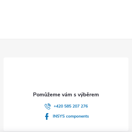
Z
á
p
a
t
+420 585 207 276
í
INSYS components