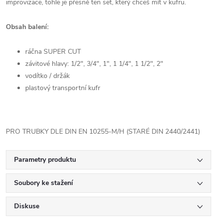
improvizace, tohle je přesně ten set, který chceš mít v kufru.
Obsah balení:
ráčna SUPER CUT
závitové hlavy: 1/2", 3/4", 1", 1 1/4", 1 1/2", 2"
vodítko / držák
plastový transportní kufr
PRO TRUBKY DLE DIN EN 10255-M/H (STARÉ DIN 2440/2441)
Parametry produktu
Soubory ke stažení
Diskuse