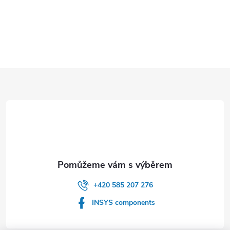
Z
á
p
a
t
+420 585 207 276
í
INSYS components