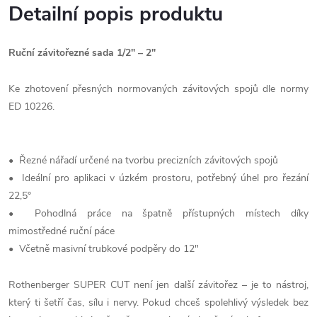
Detailní popis produktu
Ruční závitořezné sada 1/2" – 2"
Ke zhotovení přesných normovaných závitových spojů dle normy
ED 10226.
• Řezné nářadí určené na tvorbu precizních závitových spojů
• Ideální pro aplikaci v úzkém prostoru, potřebný úhel pro řezání
22,5°
• Pohodlná práce na špatně přístupných místech díky
mimostředné ruční páce
• Včetně masivní trubkové podpěry do 12"
Rothenberger SUPER CUT není jen další závitořez – je to nástroj,
který ti šetří čas, sílu i nervy. Pokud chceš spolehlivý výsledek bez