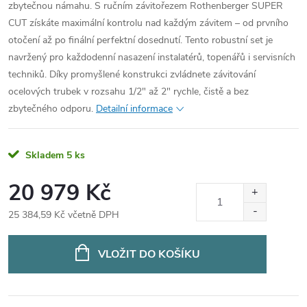
zbytečnou námahu. S ručním závitořezem Rothenberger SUPER
CUT získáte maximální kontrolu nad každým závitem – od prvního
otočení až po finální perfektní dosednutí.
Tento robustní set je
navržený pro každodenní nasazení instalatérů, topenářů i servisních
techniků. Díky promyšlené konstrukci zvládnete závitování
ocelových trubek v rozsahu 1/2" až 2" rychle, čistě a bez
zbytečného odporu.
Detailní informace
Skladem
5 ks
20 979 Kč
25 384,59 Kč včetně DPH
Měrná
cena:
VLOŽIT DO KOŠÍKU