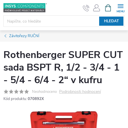
Přejít
NÁKUPNÍ
KOŠÍK
na
obsah
HLEDAT
Závitořezy RUČNÍ
Rothenberger SUPER CUT
sada BSPT R, 1/2 - 3/4 - 1
- 5/4 - 6/4 - 2“ v kufru
Podrobnosti hodnocení
Neohodnoceno
Kód produktu:
070892X