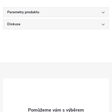
Parametry produktu
Diskuse
Z
á
p
a