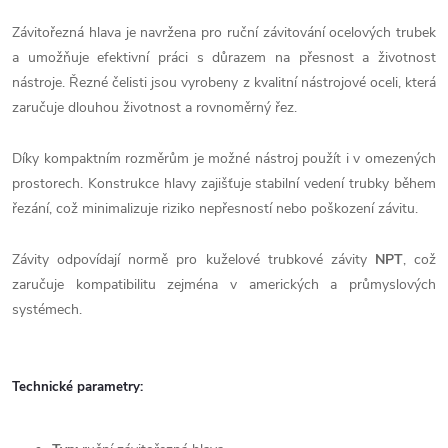
Závitořezná hlava je navržena pro ruční závitování ocelových trubek
a umožňuje efektivní práci s důrazem na přesnost a životnost
nástroje. Řezné čelisti jsou vyrobeny z kvalitní nástrojové oceli, která
zaručuje dlouhou životnost a rovnoměrný řez.
Díky kompaktním rozměrům je možné nástroj použít i v omezených
prostorech. Konstrukce hlavy zajišťuje stabilní vedení trubky během
řezání, což minimalizuje riziko nepřesností nebo poškození závitu.
Závity odpovídají normě pro kuželové trubkové závity
NPT
, což
zaručuje kompatibilitu zejména v amerických a průmyslových
systémech.
Technické parametry: