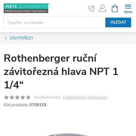
Přejít
NÁKUPNÍ
KOŠÍK
na
obsah
HLEDAT
ZÁVITOŘEZY
Rothenberger ruční
závitořezná hlava NPT 1
1/4“
Podrobnosti hodnocení
Neohodnoceno
Kód produktu:
070915X