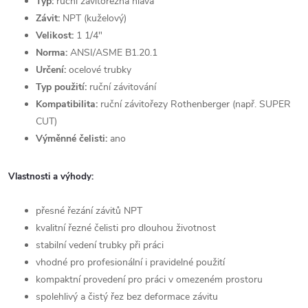
Typ:
ruční závitořezná hlava
Závit:
NPT (kuželový)
Velikost:
1 1/4"
Norma:
ANSI/ASME B1.20.1
Určení:
ocelové trubky
Typ použití:
ruční závitování
Kompatibilita:
ruční závitořezy Rothenberger (např. SUPER
CUT)
Výměnné čelisti:
ano
Vlastnosti a výhody:
přesné řezání závitů NPT
kvalitní řezné čelisti pro dlouhou životnost
stabilní vedení trubky při práci
vhodné pro profesionální i pravidelné použití
kompaktní provedení pro práci v omezeném prostoru
spolehlivý a čistý řez bez deformace závitu