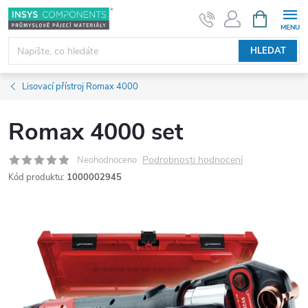
Přejít
NÁKUPNÍ
KOŠÍK
na
obsah
HLEDAT
Lisovací přístroj Romax 4000
Romax 4000 set
Podrobnosti hodnocení
Neohodnoceno
Kód produktu:
1000002945