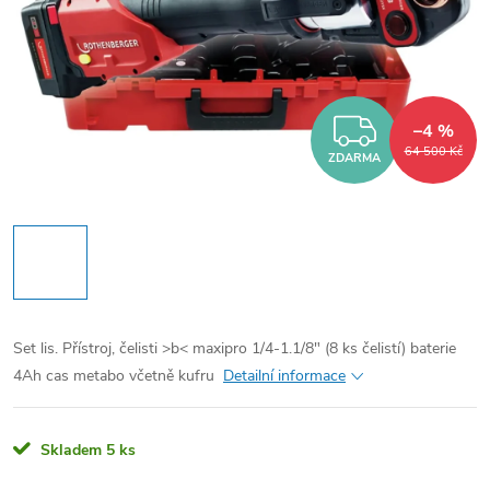
ZDARM
–4 %
64 500 Kč
ZDARMA
Set lis. Přístroj, čelisti >b< maxipro 1/4-1.1/8" (8 ks čelistí) baterie
4Ah cas metabo včetně kufru
Detailní informace
Skladem
5 ks