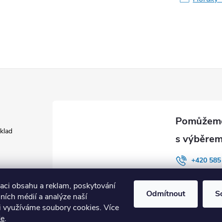
áklad
+420 585
INSYS co
zaci obsahu a reklam, poskytování
Odmítnout
S
lních médií a analýze naší
i využíváme soubory cookies. Více
de
.