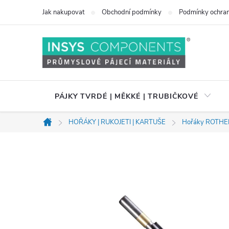
Přejít
Jak nakupovat
Obchodní podmínky
Podmínky ochran
na
obsah
PÁJKY TVRDÉ | MĚKKÉ | TRUBIČKOVÉ
HOŘÁKY | RUKOJETI | KARTUŠE
Hořáky ROTH
Domů