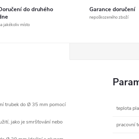
Doručení do druhého
Garance doručení
dne
nepoškozeného zboží
a jakékoliv místo
Param
ení trubek do Ø 35 mm pomocí
teplota p
žití, jako je smršťování nebo
pracovní t