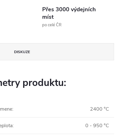
Přes 3000 výdejních
míst
po celé ČR
DISKUZE
etry produktu:
lamene
:
2400 °C
eplota
:
0 - 950 °C