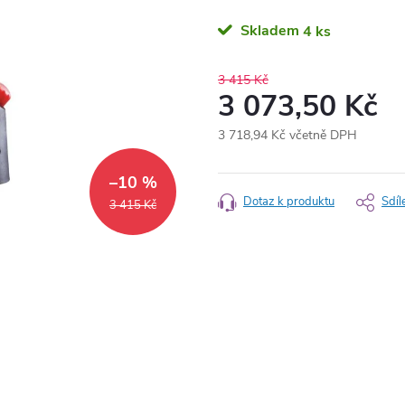
Skladem
4 ks
3 415 Kč
3 073,50 Kč
3 718,94 Kč včetně DPH
Měrná
cena:
–10 %
Dotaz k produktu
Sdíl
3 415 Kč