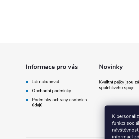
Z
á
Informace pro vás
Novinky
p
Jak nakupovat
Kvalitní pájky jsou z
spolehlivého spoje
Obchodní podmínky
a
Podmínky ochrany osobních
údajů
t
K personali
í
funkcí sociá
návštěvnost
informací
z