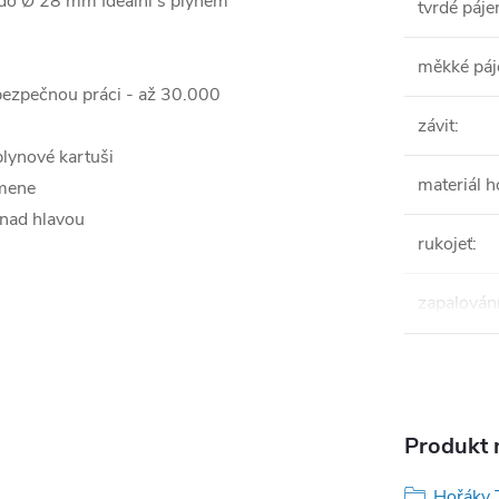
 do Ø 28 mm Ideální s plynem
tvrdé páje
měkké páj
bezpečnou práci - až 30.000
závit
:
 plynové kartuši
materiál 
amene
 nad hlavou
rukojeť
:
zapalován
Produkt n
Hořáky 