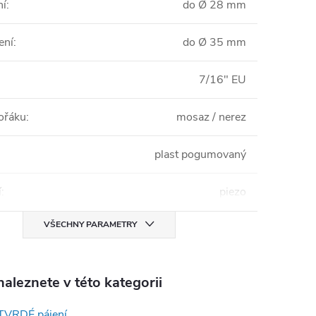
ní
:
do Ø 28 mm
ení
:
do Ø 35 mm
7/16" EU
hořáku
:
mosaz / nerez
plast pogumovaný
í
:
piezo
VŠECHNY PARAMETRY
aleznete v této kategorii
TVRDÉ pájení