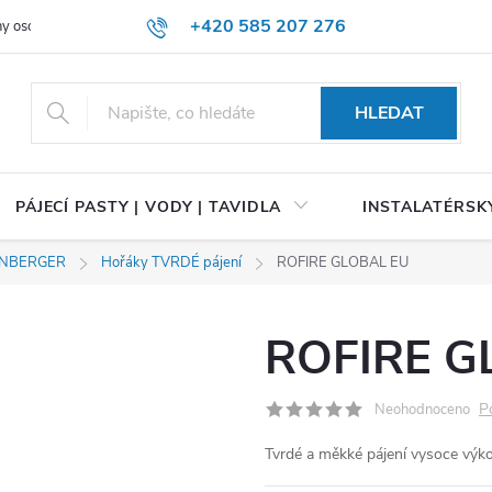
+420 585 207 276
y osobních údajů
HLEDAT
PÁJECÍ PASTY | VODY | TAVIDLA
INSTALATÉRSKÝ
ENBERGER
Hořáky TVRDÉ pájení
ROFIRE GLOBAL EU
ROFIRE G
P
Neohodnoceno
Tvrdé a měkké pájení vysoce výk