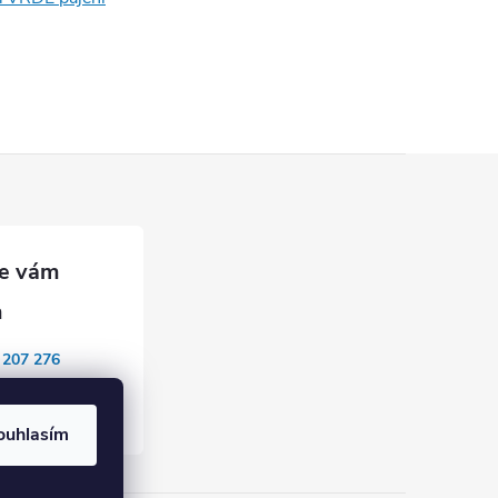
 207 276
mponents
ouhlasím