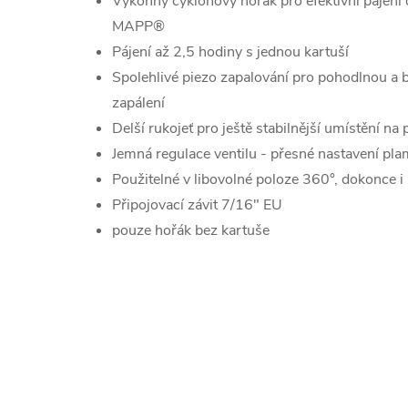
Výkonný cyklónový hořák pro efektivní pájení
MAPP®
Pájení až 2,5 hodiny s jednou kartuší
Spolehlivé piezo zapalování pro pohodlnou a 
zapálení
Delší rukojeť pro ještě stabilnější umístění na
Jemná regulace ventilu - přesné nastavení pl
Použitelné v libovolné poloze 360°, dokonce i
Připojovací závit 7/16" EU
pouze hořák bez kartuše