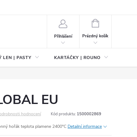
NÁKUPNÍ
KOŠÍK
Prázdný košík
Přihlášení
 LEN | PASTY
KARTÁČKY | ROUNO
PŘÍS
LOBAL EU
odrobnosti hodnocení
Kód produktu:
1500002869
onný hořák teplota plamene 2400°C
Detailní informace