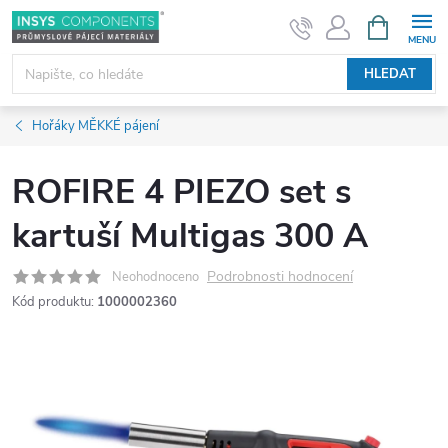
Přejít
NÁKUPNÍ
KOŠÍK
na
obsah
HLEDAT
Hořáky MĚKKÉ pájení
ROFIRE 4 PIEZO set s
kartuší Multigas 300 A
Podrobnosti hodnocení
Neohodnoceno
Kód produktu:
1000002360