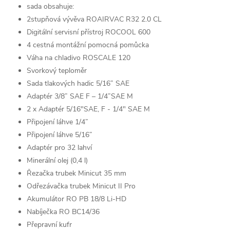
sada obsahuje:
2stupňová vývěva ROAIRVAC R32 2.0 CL
Digitální servisní přístroj ROCOOL 600
4 cestná montážní pomocná pomůcka
Váha na chladivo ROSCALE 120
Svorkový teploměr
Sada tlakových hadic 5/16” SAE
Adaptér 3/8” SAE F – 1/4”SAE M
2 x Adaptér 5/16"SAE, F - 1/4" SAE M
Připojení láhve 1/4”
Připojení láhve 5/16”
Adaptér pro 32 lahví
Minerální olej (0,4 l)
Řezačka trubek Minicut 35 mm
Odřezávačka trubek Minicut II Pro
Akumulátor RO PB 18/8 Li-HD
Nabíječka RO BC14/36
Přepravní kufr