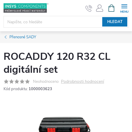
Přejít
NÁKUPNÍ
KOŠÍK
na
obsah
HLEDAT
Přenosné SADY
ROCADDY 120 R32 CL
digitální set
Podrobnosti hodnocení
Neohodnoceno
Kód produktu:
1000003623