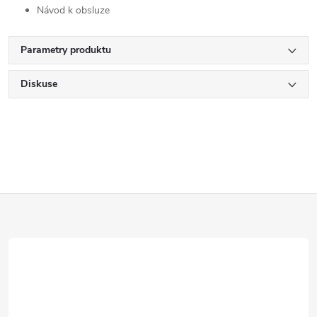
Návod k obsluze
Parametry produktu
Diskuse
Z
á
p
a