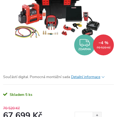
ZDARM
–4 %
70 520 Kč
ZDARMA
Součástí digital. Pomocná montážní sada
Detailní informace
Skladem
5 ks
70 520 Kč
67 699 Kč