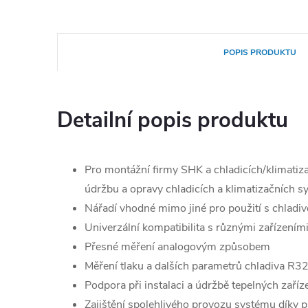
POPIS PRODUKTU
Detailní popis produktu
Pro montážní firmy SHK a chladicích/klimatizač
údržbu a opravy chladicích a klimatizačních s
Nářadí vhodné mimo jiné pro použití s chlad
Univerzální kompatibilita s různými zařízením
Přesné měření analogovým způsobem
Měření tlaku a dalších parametrů chladiva R3
Podpora při instalaci a údržbě tepelných zaříz
Zajištění spolehlivého provozu systému díky