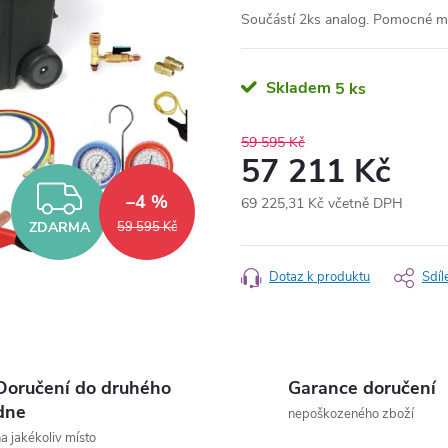
Součástí 2ks analog. Pomocné 
Skladem
5 ks
59 595 Kč
57 211 Kč
ZDARMA
–4 %
69 225,31 Kč včetně DPH
Měrná
ZDARMA
59 595 Kč
cena:
Dotaz k produktu
Sdíl
Doručení do druhého
Garance doručení
dne
nepoškozeného zboží
a jakékoliv místo