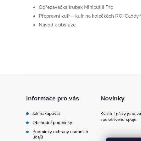
Odřezávačka trubek Minicut II Pro
Přepravní kufr – kufr na kolečkách RO-Caddy
Návod k obsluze
Z
á
Informace pro vás
Novinky
p
Jak nakupovat
Kvalitní pájky jsou z
spolehlivého spoje
Obchodní podmínky
a
Podmínky ochrany osobních
údajů