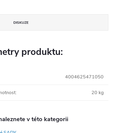
DISKUZE
etry produktu:
4004625471050
motnost
:
20 kg
aleznete v této kategorii
né SADY