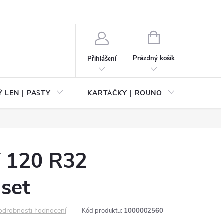
NÁKUPNÍ
KOŠÍK
Prázdný košík
Přihlášení
 LEN | PASTY
KARTÁČKY | ROUNO
PŘÍS
120 R32
set
odrobnosti hodnocení
Kód produktu:
1000002560