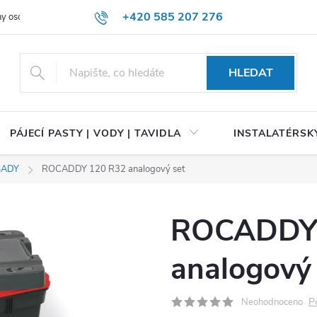
+420 585 207 276
y osobních údajů
HLEDAT
PÁJECÍ PASTY | VODY | TAVIDLA
INSTALATÉRSKÝ
SADY
ROCADDY 120 R32 analogový set
ROCADDY 
analogový 
P
Neohodnoceno