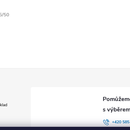
 5/50
áklad
+420 585