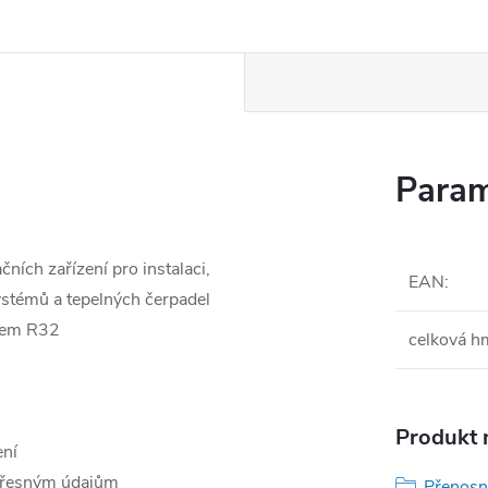
Param
ních zařízení pro instalaci,
EAN
:
ystémů a tepelných čerpadel
ivem R32
celková h
i
2
Produkt n
ení
 přesným údajům
Přenos