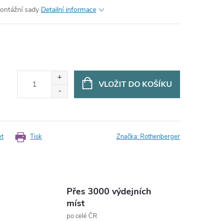
montážní sady
Detailní informace
VLOŽIT DO KOŠÍKU
et
Tisk
Značka:
Rothenberger
Přes 3000 výdejních
míst
po celé ČR