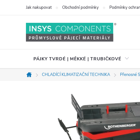
Přejít
Jak nakupovat
Obchodní podmínky
Podmínky ochran
na
obsah
PÁJKY TVRDÉ | MĚKKÉ | TRUBIČKOVÉ
CHLADÍCÍ KLIMATIZAČNÍ TECHNIKA
Přenosné 
Domů