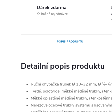
Dárek zdarma
Ke každé objednávce
n
POPIS PRODUKTU
Detailní popis produktu
Ruční ohýbačka trubek Ø 10–32 mm, Ø ⅜–⅞"
Tvrdé, polotvrdé, měkké měděné trubky, i t
Měkké opláštěné měděné trubky, i tenkostě
Nerezové ocelové trubky systému s lisovan