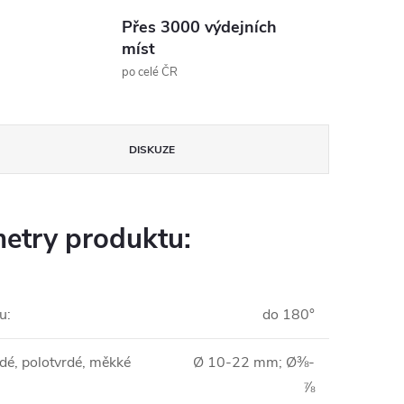
Přes 3000 výdejních
míst
po celé ČR
DISKUZE
etry produktu:
u
:
do 180°
dé, polotvrdé, měkké
Ø 10-22 mm; Ø⅜-
⅞