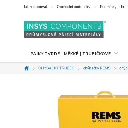
Přejít
Jak nakupovat
Obchodní podmínky
Podmínky ochran
na
obsah
PÁJKY TVRDÉ | MĚKKÉ | TRUBIČKOVÉ
OHÝBAČKY TRUBEK
ohýbačky REMS
ohýb
Domů