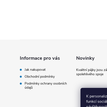
Z
á
Informace pro vás
Novinky
p
Jak nakupovat
Kvalitní pájky jsou z
spolehlivého spoje
Obchodní podmínky
a
Podmínky ochrany osobních
údajů
t
K personali
í
funkcí sociá
návštěvnost