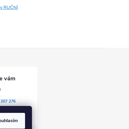
ky RUČNÍ
 207 276
mponents
ouhlasím