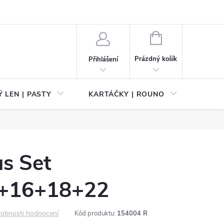
NÁKUPNÍ
KOŠÍK
Prázdný košík
Přihlášení
 LEN | PASTY
KARTÁČKY | ROUNO
PŘÍS
s Set
+16+18+22
obnosti hodnocení
Kód produktu:
154004 R