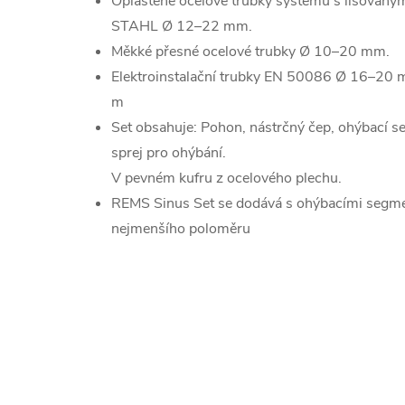
Opláštěné ocelové trubky systému s lisovaný
STAHL Ø 12–22 mm.
Měkké přesné ocelové trubky Ø 10–20 mm.
Elektroinstalační trubky EN 50086 Ø 16–20 
m
Set obsahuje: Pohon, nástrčný čep, ohýbací 
sprej pro ohýbání.
V pevném kufru z ocelového plechu.
REMS Sinus Set se dodává s ohýbacími segme
nejmenšího poloměru