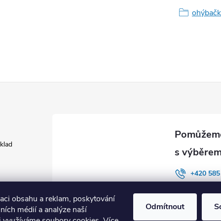
ohýbač
áklad
+420 585
INSYS co
zaci obsahu a reklam, poskytování
Odmítnout
S
lních médií a analýze naší
i využíváme soubory cookies. Více