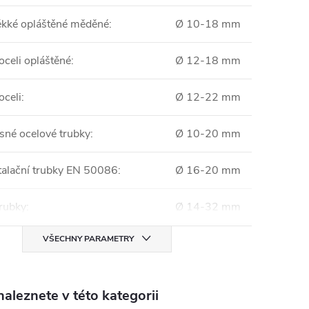
kké opláštěné měděné
:
Ø 10-18 mm
oceli opláštěné
:
Ø 12-18 mm
oceli
:
Ø 12-22 mm
sné ocelové trubky
:
Ø 10-20 mm
stalační trubky EN 50086
:
Ø 16-20 mm
trubky
:
Ø 14-32 mm
VŠECHNY PARAMETRY
aleznete v této kategorii