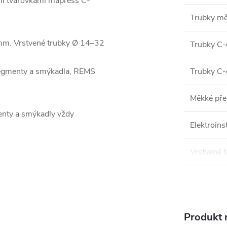
mi tvarovkami mapress C-
Trubky mě
mm. Vrstvené trubky Ø 14–32
Trubky C-
segmenty a smýkadla, REMS
Trubky C-
Měkké pře
nty a smýkadly vždy
Elektroin
Vrstvené 
Produkt n