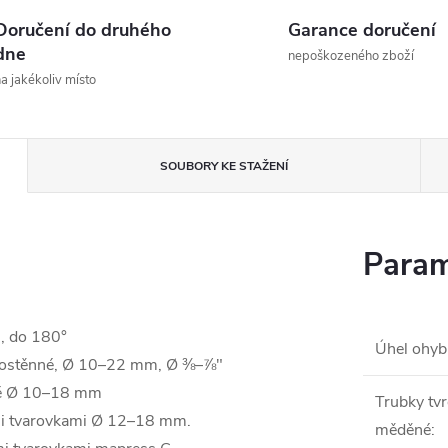
Doručení do druhého
Garance doručení
dne
nepoškozeného zboží
a jakékoliv místo
SOUBORY KE STAŽENÍ
Param
, do 180°
Úhel ohyb
enkostěnné, Ø 10–22 mm, Ø ⅜–⅞"
nné Ø 10–18 mm
Trubky tvr
ými tvarovkami Ø 12–18 mm.
měděné
: