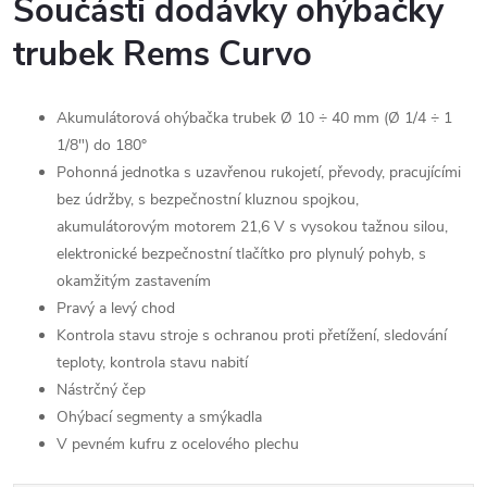
Součásti dodávky ohýbačky
trubek Rems Curvo
Akumulátorová ohýbačka trubek Ø 10 ÷ 40 mm (Ø 1/4 ÷ 1
1/8") do 180°
Pohonná jednotka s uzavřenou rukojetí, převody, pracujícími
bez údržby, s bezpečnostní kluznou spojkou,
akumulátorovým motorem 21,6 V s vysokou tažnou silou,
elektronické bezpečnostní tlačítko pro plynulý pohyb, s
okamžitým zastavením
Pravý a levý chod
Kontrola stavu stroje s ochranou proti přetížení, sledování
teploty, kontrola stavu nabití
Nástrčný čep
Ohýbací segmenty a smýkadla
V pevném kufru z ocelového plechu