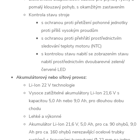
pomalý klouzavý pohyb, s okamžitým zastavením
Kontrola stavu stroje
s ochranou proti přetížení pohonné jednotky
proti příliš vysokým proudům
s ochranou proti přehřátí prostřednictvím
sledování teploty motoru (NTC)
s kontrolou stavu nabití se zobrazením stavu
nabití prostřednictvím dvoubarevné zelené/
červené LED
Akumulátorový nebo síťový provoz:
Li-Ion 22 V technologie
Vysoce zatížitelné akumulátory Li-Ion 21,6 V s
kapacitou 5,0 Ah nebo 9,0 Ah, pro dlouhou dobu
chodu
Lehké a výkonné
Akumulátor Li-Ion 21,6 V, 5,0 Ah, pro ca. 90 ohybů, 9,0
Ah pro ca. 160 ohybů nerezavějící ocelové trubky
systémů s lisovanými tvarovkami Ø 22 mm na jedno