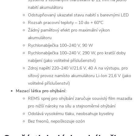
nabití akumulátoru
Odstupňovaný ukazatel stavu nabití s barevnými LED
Rozsah pracovní teploty – 10 do + 60°C
Žádný paměťový efekt pro maximální výkon
akumulátoru
Rychlonabíječka 100–240 V, 90 W
Rychlonabíječka 100–240 V, 290 W, pro kratší doby
nabíjení (jako volitelné příslušenství)
Zdroj napětí 220–240 V/21,6 V, 40 A na výstupu, pro
síťový provoz namísto akumulátoru Li-Ion 21,6 V (jako
volitelné příslušenství)
Mazací látka pro ohýbání:
REMS sprej pro ohýbání zaručuje souvislý film mazadla
pro nižší nároky na sílu a stejnoměrné ohýbání
Odolává vysokému tlaku, neobsahuje kyseliny
Bez freonů, nepoškozuje ozón