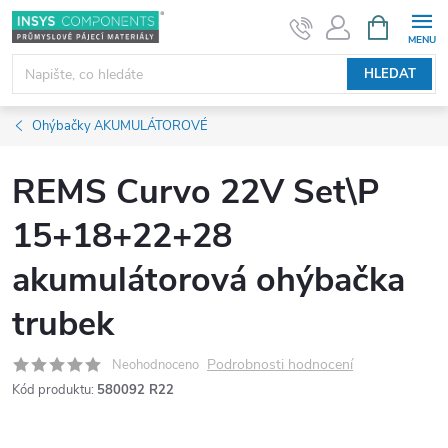
Přejít
NÁKUPNÍ
KOŠÍK
na
obsah
HLEDAT
Ohýbačky AKUMULÁTOROVÉ
REMS Curvo 22V Set\P
15+18+22+28
akumulátorová ohýbačka
trubek
Podrobnosti hodnocení
Neohodnoceno
Kód produktu:
580092 R22