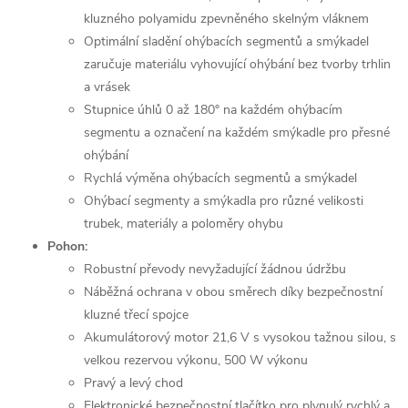
kluzného polyamidu zpevněného skelným vláknem
Optimální sladění ohýbacích segmentů a smýkadel
zaručuje materiálu vyhovující ohýbání bez tvorby trhlin
a vrásek
Stupnice úhlů 0 až 180° na každém ohýbacím
segmentu a označení na každém smýkadle pro přesné
ohýbání
Rychlá výměna ohýbacích segmentů a smýkadel
Ohýbací segmenty a smýkadla pro různé velikosti
trubek, materiály a poloměry ohybu
Pohon:
Robustní převody nevyžadující žádnou údržbu
Náběžná ochrana v obou směrech díky bezpečnostní
kluzné třecí spojce
Akumulátorový motor 21,6 V s vysokou tažnou silou, s
velkou rezervou výkonu, 500 W výkonu
Pravý a levý chod
Elektronické bezpečnostní tlačítko pro plynulý rychlý a