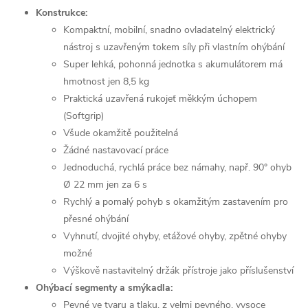
Konstrukce:
Kompaktní, mobilní, snadno ovladatelný elektrický
nástroj s uzavřeným tokem síly při vlastním ohýbání
Super lehká, pohonná jednotka s akumulátorem má
hmotnost jen 8,5 kg
Praktická uzavřená rukojeť měkkým úchopem
(Softgrip)
Všude okamžitě použitelná
Žádné nastavovací práce
Jednoduchá, rychlá práce bez námahy, např. 90° ohyb
Ø 22 mm jen za 6 s
Rychlý a pomalý pohyb s okamžitým zastavením pro
přesné ohýbání
Vyhnutí, dvojité ohyby, etážové ohyby, zpětné ohyby
možné
Výškově nastavitelný držák přístroje jako příslušenství
Ohýbací segmenty a smýkadla:
Pevné ve tvaru a tlaku, z velmi pevného, vysoce