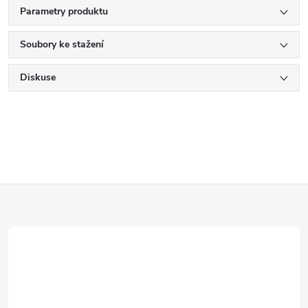
Parametry produktu
Soubory ke stažení
Diskuse
Z
á
p
a