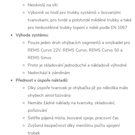
Nezávislý na síti
Výborně se hodí pro trubky systémů s lisovanými
tvarovkami, pro tvrdé a polotvrdé měděné trubky a také
pro tenkostěnné trubky topení z mědi podle EN 1057
Výhoda systému:
Pouze jeden druh ohýbacích segmentů a smýkadel pro
REMS Curvo 22V, REMS Curvo, REMS Curvo 50 a
REMS Sinus
Proto je skladování jednoduché a nákladově výhodné
Nedochází k záměnám
Přednost v úspoře nákladů:
Díky úspoře tvarovek je ohýbačka již po několika málo
ohybech amortizována
Nemáte žádné náklady na tvarovky, skladování,
pořizování
Šetříte pájená místa, lisované spoje, pracovní čas
Zvýšená bezpečnost díky menšímu počtu spojení
trubek