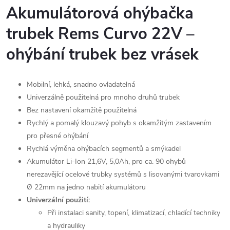
Akumulátorová ohýbačka
trubek Rems Curvo 22V –
ohýbání trubek bez vrásek
Mobilní, lehká, snadno ovladatelná
Univerzálně použitelná pro mnoho druhů trubek
Bez nastavení okamžitě použitelná
Rychlý a pomalý klouzavý pohyb s okamžitým zastavením
pro přesné ohýbání
Rychlá výměna ohýbacích segmentů a smýkadel
Akumulátor Li-Ion 21,6V, 5,0Ah, pro ca. 90 ohybů
nerezavějící ocelové trubky systémů s lisovanými tvarovkami
Ø 22mm na jedno nabití akumulátoru
Univerzální použití:
Při instalaci sanity, topení, klimatizací, chladící techniky
a hydrauliky