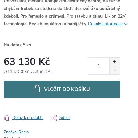
Univerzální, mobilní, kompaktní elektrický nástroj na tažné
ohýbání trubek za studena do 180°. Bez svěráku použitelný
kdekoli. Pro řemeslo a průmysl. Pro stavbu a dílnu. Li-Ion 22V
technologie. Bez akumulátoru a nabíječky.
Detailní informace
Na dotaz
5 ks
63 130 Kč
76 387,30 Kč včetně DPH
Měrná
cena:
VLOŽIT DO KOŠÍKU
Dotaz k produktu
Sdílet
Značka:
Rems