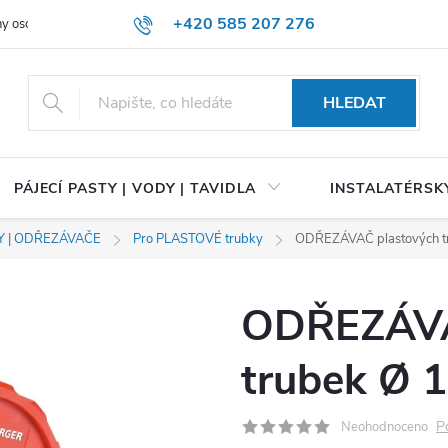
+420 585 207 276
y osobních údajů
HLEDAT
PÁJECÍ PASTY | VODY | TAVIDLA
INSTALATÉRSKÝ
Y | ODŘEZÁVAČE
Pro PLASTOVÉ trubky
ODŘEZÁVAČ plastových 
ODŘEZÁVA
trubek Ø
P
Neohodnoceno