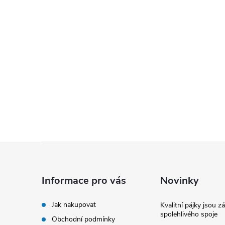
Z
á
Informace pro vás
Novinky
p
Jak nakupovat
Kvalitní pájky jsou z
spolehlivého spoje
Obchodní podmínky