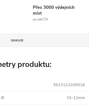
Přes 3000 výdejních
míst
po celé ČR
DISKUZE
etry produktu:
5013121030516
y Ø
:
15-22mm