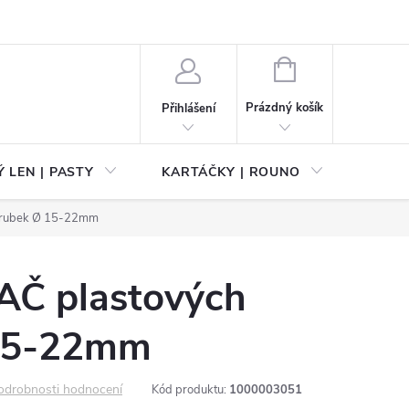
NÁKUPNÍ
KOŠÍK
Prázdný košík
Přihlášení
 LEN | PASTY
KARTÁČKY | ROUNO
PŘÍS
trubek Ø 15-22mm
Č plastových
 15-22mm
odrobnosti hodnocení
Kód produktu:
1000003051