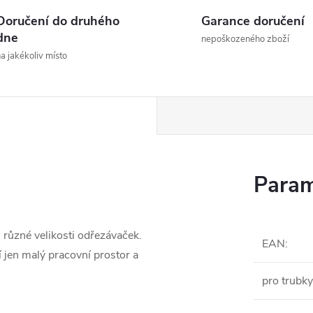
Doručení do druhého
Garance doručení
dne
nepoškozeného zboží
a jakékoliv místo
Param
 různé velikosti odřezávaček.
EAN
:
 jen malý pracovní prostor a
pro trubk