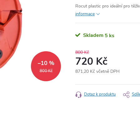
Rocut plastic pro ideální pro těž
informace
Skladem
5 ks
800 Kč
720 Kč
–10 %
800 Kč
871,20 Kč včetně DPH
Měrná
cena:
Dotaz k produktu
Sdíl