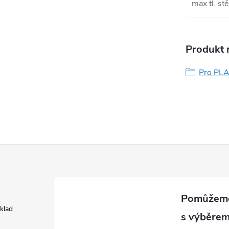
max tl. st
Produkt n
Pro PLA
áklad