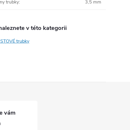
ěny trubky
:
3,5 mm
aleznete v této kategorii
STOVÉ trubky