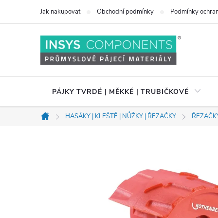
Přejít
Jak nakupovat
Obchodní podmínky
Podmínky ochran
na
obsah
PÁJKY TVRDÉ | MĚKKÉ | TRUBIČKOVÉ
HASÁKY | KLEŠTĚ | NŮŽKY | ŘEZAČKY
ŘEZAČK
Domů